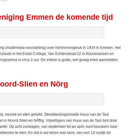
reniging Emmen de komende tijd
ng (multimedia-voorstelling) over het treinongeluk in 1934 in Emmen. Het
ndt plaats in het Esdal-College, Van Echtenstraat 22 in Klazienaveen en
programma is circa 2 uur. De entree is gratis, wel graag even aanmelden.
Noord-Slien en Nörg
ij, meziek en eten geliefd. Streektaolorganisatie Huus van de Taol
 in Noord-Slien en NÃ¶rg. Vrijwilligers van Huus van de Taol bint drok
ofel. Op acht zundagen, van september tot an april, kunt bezukers naor
elkenien te eten. En dat is aal keren wat aans, van een 12-uurtje tot