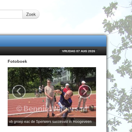
Zoek
VRIJDAG 07 AUG 2026
Fotoboek
‹
›
vb groep eac de Sperwers succesvol in Hoogeveen