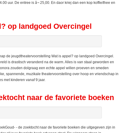
.00 uur. De entree is â¬ 25,00. En daor kriej dan een kop koffie/thee en
l? op landgoed Overcingel
ap de jeugdtheatervoorstelling Wat is appel? op landgoed Overcingel.
wereld is drastisch veranderd na de warm. Alles is van staal geworden en
eonora zouden dolgraag een echte appel willen proeven en smeden
ijke, spannende, muzikale theatervoorstelling over hoop en vriendschap in
es met kinderen vanaf 9 jaar.
ektocht naar de favoriete boeken
ekGoud- - de zoektocht naar de favoriete boeken die uitgegeven zijn in