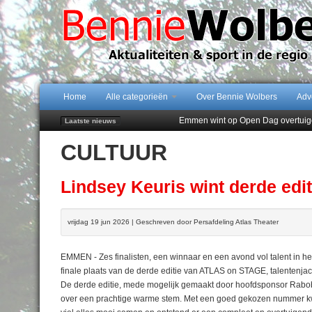
Home
Alle categorieën
Over Bennie Wolbers
Adv
Emmen wint op Open Dag overtuig
Laatste nieuws
Daan Lambers tekent eerste profc
CULTUUR
Jubileumfeest 35 jaar De Amer
Hunzeloopwandeltocht keert op 19
102 kaarsen voor eeuwling Mieke 
Lindsey Keuris wint derde ed
vrijdag 19 jun 2026 | Geschreven door Persafdeling Atlas Theater
EMMEN - Zes finalisten, een winnaar en een avond vol talent in 
finale plaats van de derde editie van ATLAS on STAGE, talentenja
De derde editie, mede mogelijk gemaakt door hoofdsponsor Rabob
over een prachtige warme stem. Met een goed gekozen nummer kwam