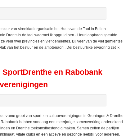
stuur van streektaolorganisatie het Huus van de Taol in Beilen.
ole Drents is de taol waormet ik opgruid ben.- Heur loopbaon speulde
 ze veur twei previncies en vief gemientes. Bij veer van de vief gemientes
lak van het bestuur en de ambtenaorij. Dei bestuurlijke ervaoring zet ik
, SportDrenthe en Rabobank
 verenigingen
urzame groei van sport- en cultuurverenigingen in Groningen & Drenthe
en Rabobank hebben vandaag een meerjarige samenwerking ondertekend
Groningen en Drenthe toekomstbestendig maken. Samen zetten de partijen
rtklimaat, vitale clubs en een actieve en gezonde leefstijl voor iedereen.