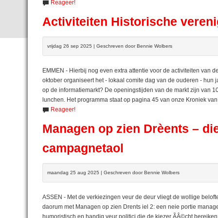
Reageer!
Activiteiten Historische vere
vrijdag 26 sep 2025 | Geschreven door Bennie Wolbers
EMMEN - Hierbij nog even extra attentie voor de activiteiten van
oktober organiseert het - lokaal comite dag van de ouderen - hun ja
op de informatiemarkt? De openingstijden van de markt zijn van 10
lunchen. Het programma staat op pagina 45 van onze Kroniek va
Reageer!
Managen op zien Drèents – die
campagnetaol
maandag 25 aug 2025 | Geschreven door Bennie Wolbers
ASSEN - Met de verkiezingen veur de deur vliegt de wollige belof
daorum met Managen op zien Drents iel 2: een neie portie managem
humoristisch en handig veur politici die de kiezer ÃÂ©cht bereiken 