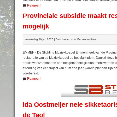
viel alles mooi samen en ontstond er een compleet en overtuigend
Reageer!
Provinciale subsidie maakt r
mogelijk
woensdag 10 jun 2026 | Geschreven door Bennie Wolbers
EMMEN - De Stichting Muziekkoepel Emmen heeft van de Provinc
restauratie van de Muziekkoepel op het Marktplein. Dankzij deze bi
herstelwerkzaamheden aan het gemeentelijk monument worden uitg
afronding van een traject van ruim drie jaar, waarin plannen zijn 
voorbereid.
Reageer!
Ida Oostmeijer neie sikketaori
de Taol