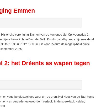
niging Emmen
 de Historiche vereniging Emmen van de komende tijd. Op woensdag 1
arlijkse beurs in hotel Van der Valk. Komt u gezellig langs bij onze stand
.30 tot 16.30 uur. Om 12.00 uur is voor 15 euro de mogelijkheid om te
n september 2025.
l 2: het Drèents as wapen tegen
ten en vage beleidstaol oes weer um de oren. Het Huus van de Taol komp
ent- en vergaderjeukwoorden, vertaold in de streektaol. Helder,
wilt.