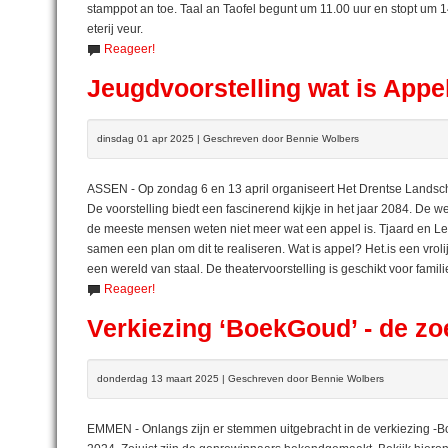
stamppot an toe. Taal an Taofel begunt um 11.00 uur en stopt um 14
eterij veur.
Reageer!
Jeugdvoorstelling wat is Appe
dinsdag 01 apr 2025 | Geschreven door Bennie Wolbers
ASSEN - Op zondag 6 en 13 april organiseert Het Drentse Landsch
De voorstelling biedt een fascinerend kijkje in het jaar 2084. De 
de meeste mensen weten niet meer wat een appel is. Tjaard en L
samen een plan om dit te realiseren. Wat is appel? Het.is een vrol
een wereld van staal. De theatervoorstelling is geschikt voor famili
Reageer!
Verkiezing ‘BoekGoud’ - de zo
donderdag 13 maart 2025 | Geschreven door Bennie Wolbers
EMMEN - Onlangs zijn er stemmen uitgebracht in de verkiezing -Bo