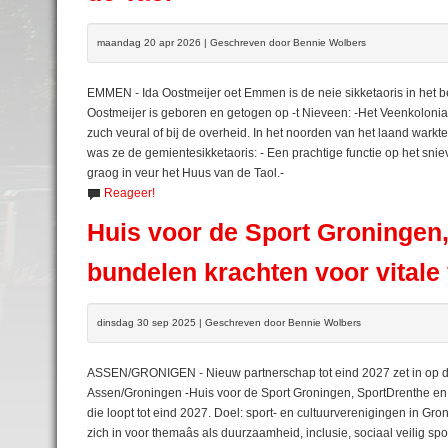
maandag 20 apr 2026 | Geschreven door Bennie Wolbers
EMMEN - Ida Oostmeijer oet Emmen is de neie sikketaoris in het be
Oostmeijer is geboren en getogen op -t Nieveen: -Het Veenkolonia
zuch veural of bij de overheid. In het noorden van het laand warkte
was ze de gemientesikketaoris: - Een prachtige functie op het sniev
graog in veur het Huus van de Taol.-
Reageer!
Huis voor de Sport Groningen
bundelen krachten voor vitale
dinsdag 30 sep 2025 | Geschreven door Bennie Wolbers
ASSEN/GRONIGEN - Nieuw partnerschap tot eind 2027 zet in op du
Assen/Groningen -Huis voor de Sport Groningen, SportDrenthe 
die loopt tot eind 2027. Doel: sport- en cultuurverenigingen in 
zich in voor themaâs als duurzaamheid, inclusie, sociaal veilig spo