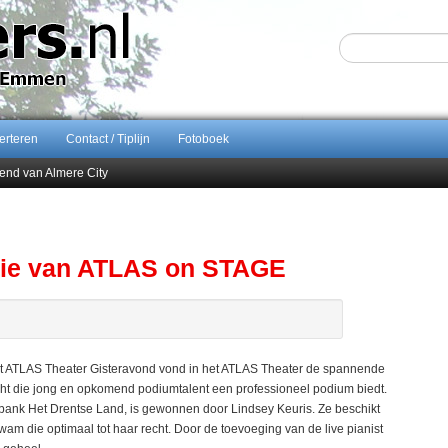
erteren
Contact / Tiplijn
Fotoboek
end van Almere City
ontract bij FC Emmen
 september 2026 terug naar Zuidlaren
Sijbom-Maatje
itie van ATLAS on STAGE
het ATLAS Theater Gisteravond vond in het ATLAS Theater de spannende
cht die jong en opkomend podiumtalent een professioneel podium biedt.
ank Het Drentse Land, is gewonnen door Lindsey Keuris. Ze beschikt
 die optimaal tot haar recht. Door de toevoeging van de live pianist