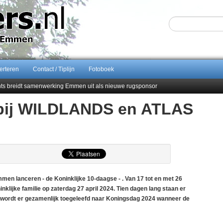
erteren
Contact / Tiplijn
Fotoboek
ents breidt samenwerking Emmen uit als nieuwe rugsponsor
 bij WILDLANDS en ATLAS
Sijbom-Maatje
end van Almere City
men droomstart
lanceren - de Koninklijke 10-daagse - . Van 17 tot en met 26
lijke familie op zaterdag 27 april 2024. Tien dagen lang staan er
zo wordt er gezamenlijk toegeleefd naar Koningsdag 2024 wanneer de