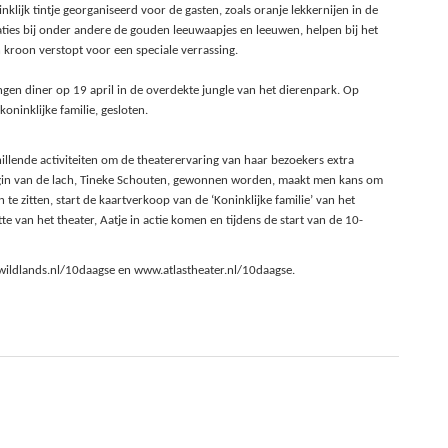
nklijk tintje georganiseerd voor de gasten, zoals oranje lekkernijen in de
aties bij onder andere de gouden leeuwaapjes en leeuwen, helpen bij het
 kroon verstopt voor een speciale verrassing.
gen diner op 19 april in de overdekte jungle van het dierenpark. Op
oninklijke familie, gesloten.
hillende activiteiten om de theaterervaring van haar bezoekers extra
ngin van de lach, Tineke Schouten, gewonnen worden, maakt men kans om
 zitten, start de kaartverkoop van de ‘Koninklijke familie’ van het
 van het theater, Aatje in actie komen en tijdens de start van de 10-
wildlands.nl/10daagse en www.atlastheater.nl/10daagse.