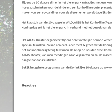
Tijdens de 10 daagse zijn er in het dierenpark extraatjes met een koni
horeca, schminken voor de kinderen, een koninklijke route, present
maken van een royaal diner voor de dieren en er wordt dagelijks één
Het klapstuk van de 10-daagse in WILDLANDS is het Koninklijke 7-gan
Koningsdag zelf is het dierenpark, in verband met het bezoek van de k
Het ATLAS Theater organiseert tijdens deze vorstelijke periode versc
speciaal te maken. Zo kan een exclusieve meet & greet met de koni
het aankoopbedrag terug te winnen als ze op de Gouden Stoel komen te
ATLAS Theater, kan men meedingen naar vrijkaarten en zal de mascotte
daagse bandana’s uitdelen.
Bekijk het gehele programma van de Koninklijke 10-daagse op www.
Reacties