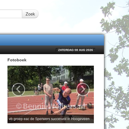
Zoek
ZATERDAG 08 AUG 2026
Fotoboek
‹
›
vb groep eac de Sperwers succesvol in Hoogeveen