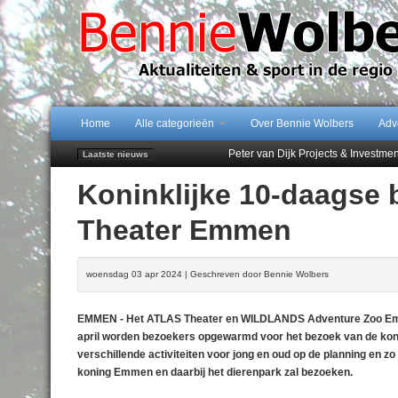
Home
Alle categorieën
Over Bennie Wolbers
Adv
Peter van Dijk Projects & Investm
Laatste nieuws
Najaar '26 staat live!
Koninklijke 10-daagse
102 kaarsen voor eeuwling Mieke 
Emmen wint op Open Dag overtuig
Theater Emmen
Treffer van Quispel bezorgt FC Em
woensdag 03 apr 2024 | Geschreven door Bennie Wolbers
EMMEN - Het ATLAS Theater en WILDLANDS Adventure Zoo Emmen 
april worden bezoekers opgewarmd voor het bezoek van de konink
verschillende activiteiten voor jong en oud op de planning en 
koning Emmen en daarbij het dierenpark zal bezoeken.