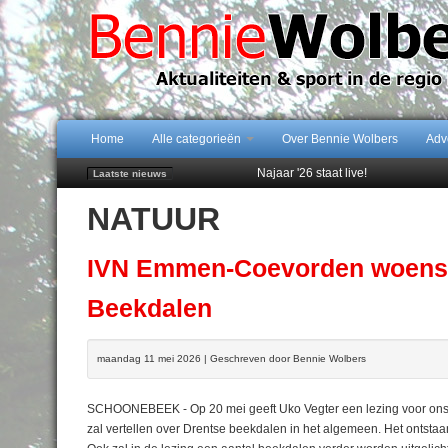
Home
Alle categorieën
Over Bennie Wolbers
Adv
Najaar '26 staat live!
Laatste nieuws
102 kaarsen voor eeuwling Mieke 
NATUUR
Emmen wint op Open Dag overtuig
Daan Lambers tekent eerste profc
Peter van Dijk Projects & Investm
IVN Emmen-Coevorden woensd
Beekdalen
maandag 11 mei 2026 | Geschreven door Bennie Wolbers
SCHOONEBEEK - Op 20 mei geeft Uko Vegter een lezing voor ons o
zal vertellen over Drentse beekdalen in het algemeen. Het ontstaa