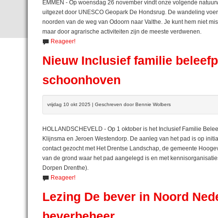
EMMEN - Op woensdag 26 november vindt onze volgende natuurwan
uitgezet door UNESCO Geopark De Hondsrug. De wandeling voert o
noorden van de weg van Odoorn naar Valthe. Je kunt hem niet miss
maar door agrarische activiteiten zijn de meeste verdwenen.
Reageer!
Nieuw Inclusief familie beleef
schoonhoven
vrijdag 10 okt 2025 | Geschreven door Bennie Wolbers
HOLLANDSCHEVELD - Op 1 oktober is het Inclusief Familie Beleef
Klijnsma en Jeroen Westendorp. De aanleg van het pad is op initia
contact gezocht met Het Drentse Landschap, de gemeente Hoogeve
van de grond waar het pad aangelegd is en met kennisorganisat
Dorpen Drenthe).
Reageer!
Lezing De bever in Noord Nede
beverbeheer