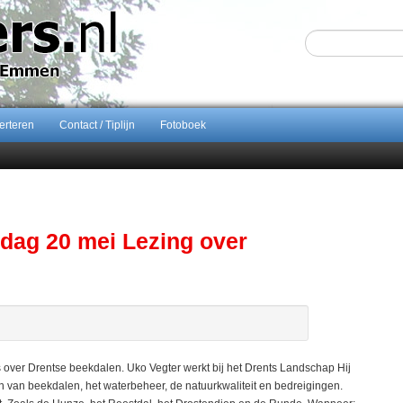
erteren
Contact / Tiplijn
Fotoboek
Sijbom-Maatje
end van Almere City
ontract bij FC Emmen
ents breidt samenwerking Emmen uit als nieuwe rugsponsor
ag 20 mei Lezing over
ver Drentse beekdalen. Uko Vegter werkt bij het Drents Landschap Hij
n van beekdalen, het waterbeheer, de natuurkwaliteit en bedreigingen.