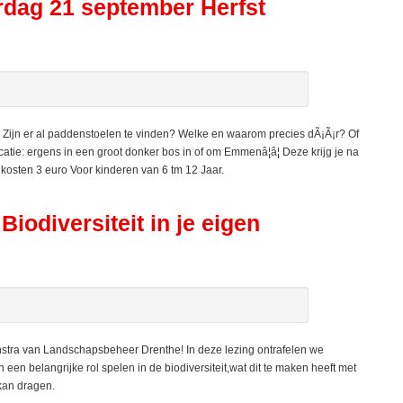
erdag 21 september Herfst
Zijn er al paddenstoelen te vinden? Welke en waarom precies dÃ¡Ã¡r? Of
tie: ergens in een groot donker bos in of om Emmenâ¦â¦ Deze krijg je na
, kosten 3 euro Voor kinderen van 6 tm 12 Jaar.
odiversiteit in je eigen
nstra van Landschapsbeheer Drenthe! In deze lezing ontrafelen we
een belangrijke rol spelen in de biodiversiteit,wat dit te maken heeft met
 kan dragen.