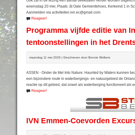
Ook zal in de lezing een aantal beekdalen verder worden uitgelic
woensdag 20 mei, Plaats: ât Oale Gemientehoes, Kerkeind 1 in Scho
Aanmelden via activiteiten.ivn.ec@gmail.com.
Reageer!
Programma vijfde editie van In
tentoonstellingen in het Dren
maandag 11 mei 2026 | Geschreven door Bennie Wolbers
ASSEN - Onder de titel Into Nature: Haunted by Waters kunnen be
een bijzondere route in waterbergings- en natuurgebied de Onlan
reactie op dit gebied, dat zowel als waterberging functioneert als 
Reageer!
IVN Emmen-Coevorden Excursi