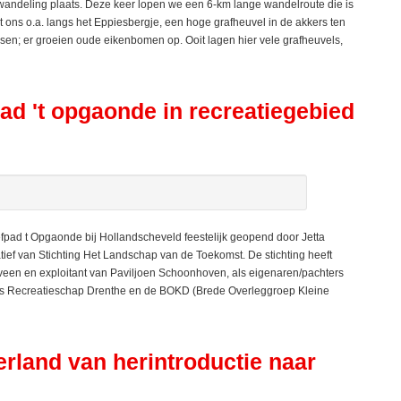
deling plaats. Deze keer lopen we een 6-km lange wandelroute die is
ns o.a. langs het Eppiesbergje, een hoge grafheuvel in de akkers ten
en; er groeien oude eikenbomen op. Ooit lagen hier vele grafheuvels,
pad 't opgaonde in recreatiegebied
pad t Opgaonde bij Hollandscheveld feestelijk geopend door Jetta
tief van Stichting Het Landschap van de Toekomst. De stichting heeft
en en exploitant van Paviljoen Schoonhoven, als eigenaren/pachters
ies Recreatieschap Drenthe en de BOKD (Brede Overleggroep Kleine
rland van herintroductie naar