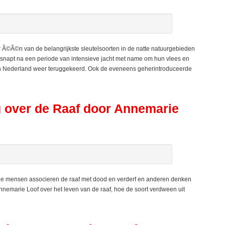
©Ã©n van de belangrijkste sleutelsoorten in de natte natuurgebieden
tsnapt na een periode van intensieve jacht met name om hun vlees en
k in Nederland weer teruggekeerd. Ook de eveneens geherintroduceerde
over de Raaf door Annemarie
ge mensen associeren de raaf met dood en verderf en anderen denken
nemarie Loof over het leven van de raaf, hoe de soort verdween uit