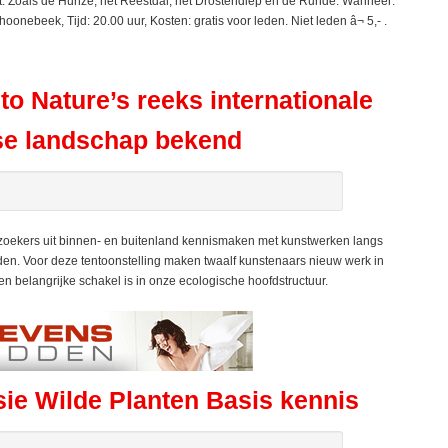
ht. Zoals de Hunze, het Reestdal, het Drostendiep en de Runde. Wanneer:
onebeek, Tijd: 20.00 uur, Kosten: gratis voor leden. Niet leden â¬ 5,- .
to Nature’s reeks internationale
tse landschap bekend
zoekers uit binnen- en buitenland kennismaken met kunstwerken langs
den. Voor deze tentoonstelling maken twaalf kunstenaars nieuw werk in
een belangrijke schakel is in onze ecologische hoofdstructuur.
e Wilde Planten Basis kennis