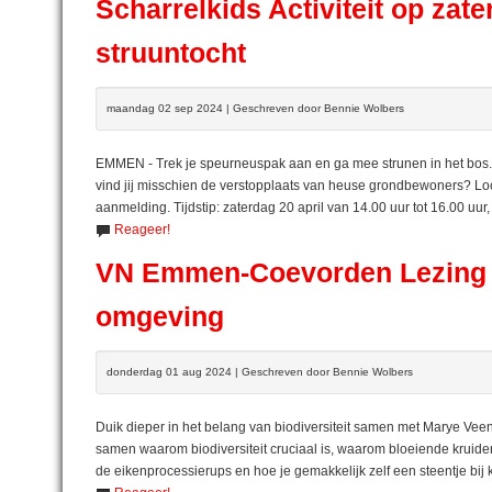
Scharrelkids Activiteit op zat
struuntocht
maandag 02 sep 2024 | Geschreven door Bennie Wolbers
EMMEN - Trek je speurneuspak aan en ga mee strunen in het bos. 
vind jij misschien de verstopplaats van heuse grondbewoners? Loca
aanmelding. Tijdstip: zaterdag 20 april van 14.00 uur tot 16.00 uur
Reageer!
VN Emmen-Coevorden Lezing Bi
omgeving
donderdag 01 aug 2024 | Geschreven door Bennie Wolbers
Duik dieper in het belang van biodiversiteit samen met Marye Vee
samen waarom biodiversiteit cruciaal is, waarom bloeiende kruiden 
de eikenprocessierups en hoe je gemakkelijk zelf een steentje bij