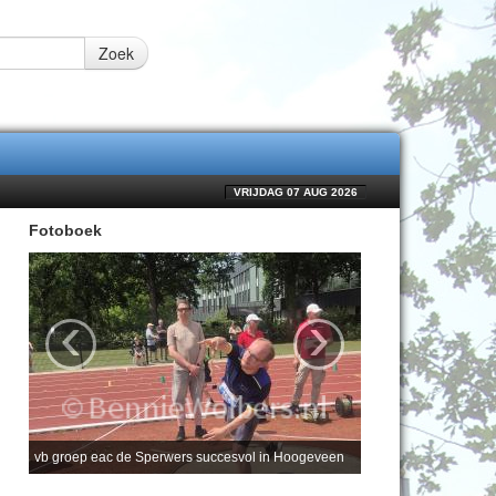
Zoek
VRIJDAG 07 AUG 2026
Fotoboek
‹
›
vb groep eac de Sperwers succesvol in Hoogeveen