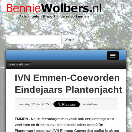
Zoek
Laatste nieuws
Home
Emmen wint op Open Dag overtuigend van Almere City
IVN Emmen-Coevorden
Daan Lambers tekent eerste profcontract bij FC Emmen
Alle categorieën
Jubileumfeest 35 jaar De Amer
Eindejaars Plantenjacht
Hunzeloopwandeltocht keert op 19 september 2026 terug naar Zuidlaren
Over Bennie Wolbers
102 kaarsen voor eeuwling Mieke Sijbom-Maatje
Adverteren
VRIJDAG 07 AUG 2026
maandag 22 dec 2025 | Geschreven door Bennie Wolbers
Contact / Tiplijn
EMMEN - Na de feestdagen met vaak ook verplichtingen en
Fotoboek
veel eten en drinken, even iets heel anders doen? De
Plantenwerkgroep van IVN Emmen-Coevorden nodigt je uit om