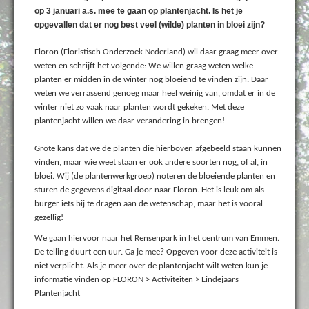
op 3 januari a.s. mee te gaan op plantenjacht. Is het je
opgevallen dat er nog best veel (wilde) planten in bloei zijn?
Floron (Floristisch Onderzoek Nederland) wil daar graag meer over
weten en schrijft het volgende: We willen graag weten welke
planten er midden in de winter nog bloeiend te vinden zijn. Daar
weten we verrassend genoeg maar heel weinig van, omdat er in de
winter niet zo vaak naar planten wordt gekeken. Met deze
plantenjacht willen we daar verandering in brengen!
Grote kans dat we de planten die hierboven afgebeeld staan kunnen
vinden, maar wie weet staan er ook andere soorten nog, of al, in
bloei. Wij (de plantenwerkgroep) noteren de bloeiende planten en
sturen de gegevens digitaal door naar Floron. Het is leuk om als
burger iets bij te dragen aan de wetenschap, maar het is vooral
gezellig!
We gaan hiervoor naar het Rensenpark in het centrum van Emmen.
De telling duurt een uur. Ga je mee? Opgeven voor deze activiteit is
niet verplicht. Als je meer over de plantenjacht wilt weten kun je
informatie vinden op FLORON > Activiteiten > Eindejaars
Plantenjacht