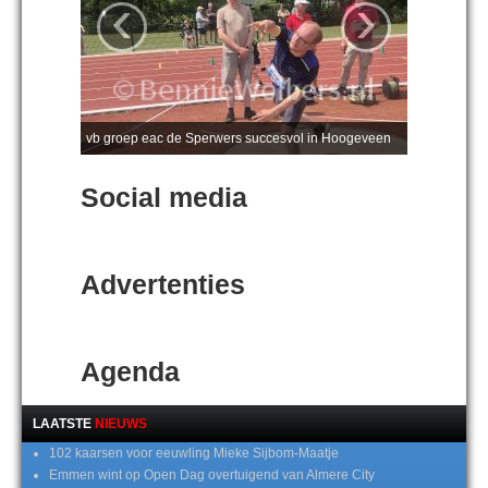
‹
›
vb groep eac de Sperwers succesvol in Hoogeveen
Social media
Advertenties
Agenda
LAATSTE
NIEUWS
102 kaarsen voor eeuwling Mieke Sijbom-Maatje
Emmen wint op Open Dag overtuigend van Almere City