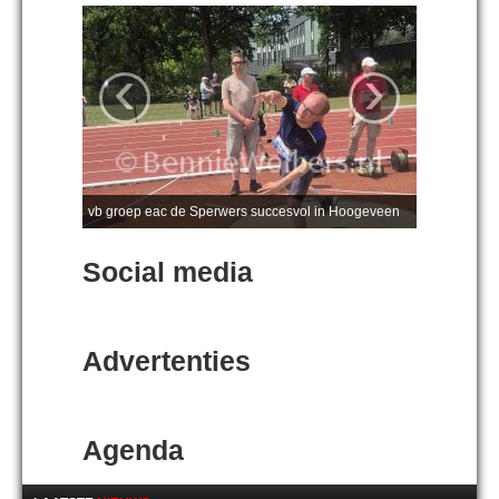
‹
›
vb groep eac de Sperwers succesvol in Hoogeveen
Social media
Advertenties
Agenda