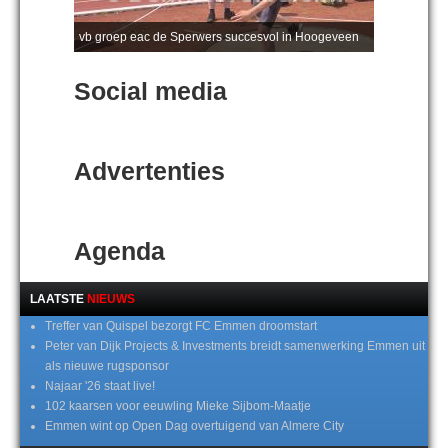
vb groep eac de Sperwers succesvol in Hoogeveen
Social media
Advertenties
Agenda
LAATSTE
NIEUWS
Treffer van Quispel bezorgt FC Emmen droomstart
Peter van Dijk Projects & Investments breidt samenwerking Emmen uit
als nieuwe rugsponsor
Najaar '26 staat live!
102 kaarsen voor eeuwling Mieke Sijbom-Maatje
Emmen wint op Open Dag overtuigend van Almere City