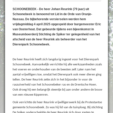
SCHOONEBEEK - De heer Johan Reurink (79 jaar) uit
Schoonebeek is benoemd tot Lid in de Orde van Oranje-
Nassau. De bijbehorende versierselen werden hem
vrijdagmiddag 4 april 2025 opgespeld door burgemeester Eric
van Oosterhout. Dat gebeurde tijdens een bijeenkomst in
Museumboerderij Stichting de Spiker ter gelegenheid van het
afscheid van de heer Reurink als beheerder van het
Dierenpark Schoonebeek.
De heer Reurink heeft zich langdurig ingezet voor het Dierenpark
Schoonebeek. Aanvankelijk verrichtte hij alle werkzaamheden zoals
het voeren en onderhouden van de beesten zelf. Later nam het
aantal vrijwilligers toe, omdat het Dierenpark ook meer dieren ging
tellen. De heer Reurink zette zich in het bijzonder in voor de
raszuiverheid van het Schoonebeker ras en de Drentsche Hoen.
Ook droeg hij een belangrijk steentje bij aan onder andere de bouw
van een nieuwe kippenren.
Ook verrichtte de heer Reurink vrijwilligerswerk bij de Protestantse
gemeente Schoonebeek. Zo was hij lid van de tuinploeg. Bij stichting
De Spiker onderscheidde de heer Reurink zich door gasten te