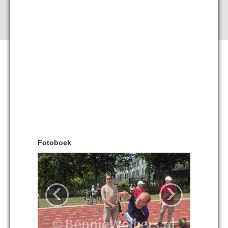
Fotoboek
‹
›