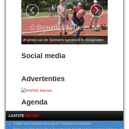
‹
›
vb groep eac de Sperwers succesvol in Hoogeveen
Social media
Advertenties
Agenda
LAATSTE
NIEUWS
Treffer van Quispel bezorgt FC Emmen droomstart