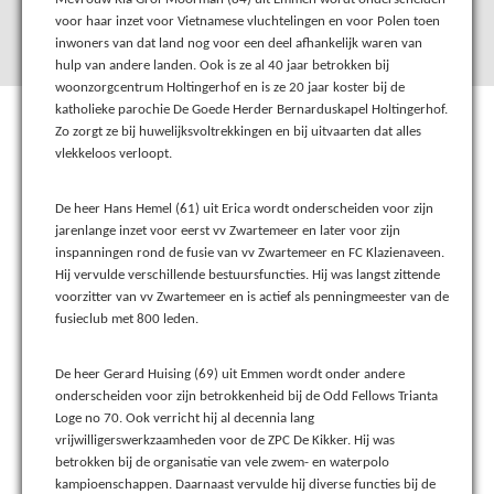
voor haar inzet voor Vietnamese vluchtelingen en voor Polen toen
inwoners van dat land nog voor een deel afhankelijk waren van
hulp van andere landen. Ook is ze al 40 jaar betrokken bij
woonzorgcentrum Holtingerhof en is ze 20 jaar koster bij de
katholieke parochie De Goede Herder Bernarduskapel Holtingerhof.
Zo zorgt ze bij huwelijksvoltrekkingen en bij uitvaarten dat alles
vlekkeloos verloopt.
De heer Hans Hemel (61) uit Erica wordt onderscheiden voor zijn
jarenlange inzet voor eerst vv Zwartemeer en later voor zijn
inspanningen rond de fusie van vv Zwartemeer en FC Klazienaveen.
Hij vervulde verschillende bestuursfuncties. Hij was langst zittende
voorzitter van vv Zwartemeer en is actief als penningmeester van de
fusieclub met 800 leden.
De heer Gerard Huising (69) uit Emmen wordt onder andere
onderscheiden voor zijn betrokkenheid bij de Odd Fellows Trianta
Loge no 70. Ook verricht hij al decennia lang
vrijwilligerswerkzaamheden voor de ZPC De Kikker. Hij was
betrokken bij de organisatie van vele zwem- en waterpolo
kampioenschappen. Daarnaast vervulde hij diverse functies bij de