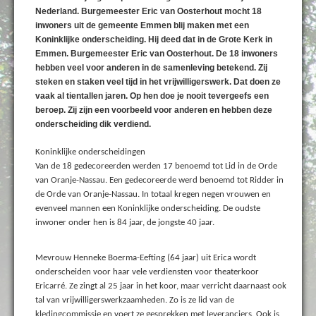
Nederland. Burgemeester Eric van Oosterhout mocht 18
inwoners uit de gemeente Emmen blij maken met een
Koninklijke onderscheiding. Hij deed dat in de Grote Kerk in
Emmen. Burgemeester Eric van Oosterhout. De 18 inwoners
hebben veel voor anderen in de samenleving betekend. Zij
steken en staken veel tijd in het vrijwilligerswerk. Dat doen ze
vaak al tientallen jaren. Op hen doe je nooit tevergeefs een
beroep. Zij zijn een voorbeeld voor anderen en hebben deze
onderscheiding dik verdiend.
Koninklijke onderscheidingen
Van de 18 gedecoreerden werden 17 benoemd tot Lid in de Orde
van Oranje-Nassau. Een gedecoreerde werd benoemd tot Ridder in
de Orde van Oranje-Nassau. In totaal kregen negen vrouwen en
evenveel mannen een Koninklijke onderscheiding. De oudste
inwoner onder hen is 84 jaar, de jongste 40 jaar.
Mevrouw Henneke Boerma-Eefting (64 jaar) uit Erica wordt
onderscheiden voor haar vele verdiensten voor theaterkoor
Ericarré. Ze zingt al 25 jaar in het koor, maar verricht daarnaast ook
tal van vrijwilligerswerkzaamheden. Zo is ze lid van de
kledingcommissie en voert ze gesprekken met leveranciers. Ook is