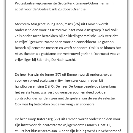
Protestantse wijkgemeente Grote Kerk Emmen-Odoorn en is hij
actief voor de Voedselbank Zuidoost-Drenthe.
Mevrouw Margreet Joling-Kooijmans (76) uit Emmen wordt
onderscheiden voor haar trouwe inzet voor dansgroep ’t Aol Volk.
Ze is onder meer betrokken bij de kledingcommissie. Ook verricht
ze vrijwilligerswerkzaamheden voor de Zonnebloem. Ze gaat op
bezoek bij eenzame mensen en werft sponsors. Ook is ze binnen het
Atlas-theater als gastdame een vertrouwd gezicht. Daarnaast was ze
vrijwilliger bij Stichting De Nachtwacht.
De heer Harwin de Jonge (57) uit Emmen wordt onderscheiden
voor een breed scala aan vrijwilligerswerkzaamheden bij
handbalvereniging E & O. De heer De Jonge begeleidde jarenlang
het eerste team, was vertrouwenspersoon en deed ook de
contractonderhandelingen met de spelers van de eerste selectie.
Ook was hij betrokken bij de werving van sponsors.
De heer Koop Katerbarg (77) uit Emmen wordt onderscheiden voor
zijn inzet voor de protestantse wijkgemeente Emmen-Oost. Hij
stuurt het klussenteam aan. Onder zijn leiding werd De Schepershof