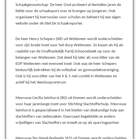
Schaakgenootschap. De heer Oost probeert al tientallen jaren de
liefde voor de schaaksport over te brengen op jongeren. Ook
organiseert hij toernooien voor scholen en beheert hij een eigen
website onder de titel De Schaakreporter.
De heer Henry Schepers (68) uit Weiteveen wordt onderscheiden
voor zijn brede inzet voor het dorp Weiteveen. Zo kwam als hij als
raadslid van de Onafhankelijk Partij Schoonebeek op voor de
belangen van Weiteveen. Dat deed hij later als voorzitter van de
EOP Weiteveen met evenveel inzet. Ook was de heer Schepers
bestuurlijk betrokken bij de volleybal- en gymnastiekvereniging.
Ook is hij voorzitter van het 4 & 5 mei comité in Weiteveen en
actief bij het Veenloopcentrum.
Mevrouw Cecilia Seinhorst (80) uit Emmen wordt onderscheiden
voor haar jarenlange inzet voor Stichting Slachtofferhulp. Mevrouw
Seinhorst is gespecialiseerd in het bieden van deskundige hulp aan
slachtoffers van zedenzaken. Daarnaast begeleidde ze andere
vrijwilligers van Slachtoffers en treedt ze op als sparringpartner.
Mevrouw Tea Siepel-Bodewitz (63) uit Emmen wordt onderscheiden