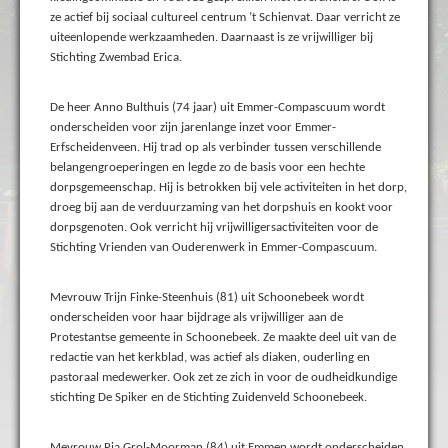
ze actief bij sociaal cultureel centrum ’t Schienvat. Daar verricht ze
uiteenlopende werkzaamheden. Daarnaast is ze vrijwilliger bij
Stichting Zwembad Erica.
De heer Anno Bulthuis (74 jaar) uit Emmer-Compascuum wordt
onderscheiden voor zijn jarenlange inzet voor Emmer-
Erfscheidenveen. Hij trad op als verbinder tussen verschillende
belangengroeperingen en legde zo de basis voor een hechte
dorpsgemeenschap. Hij is betrokken bij vele activiteiten in het dorp,
droeg bij aan de verduurzaming van het dorpshuis en kookt voor
dorpsgenoten. Ook verricht hij vrijwilligersactiviteiten voor de
Stichting Vrienden van Ouderenwerk in Emmer-Compascuum.
Mevrouw Trijn Finke-Steenhuis (81) uit Schoonebeek wordt
onderscheiden voor haar bijdrage als vrijwilliger aan de
Protestantse gemeente in Schoonebeek. Ze maakte deel uit van de
redactie van het kerkblad, was actief als diaken, ouderling en
pastoraal medewerker. Ook zet ze zich in voor de oudheidkundige
stichting De Spiker en de Stichting Zuidenveld Schoonebeek.
Mevrouw Ria Grol-Moorman (84) uit Emmen wordt onderscheiden