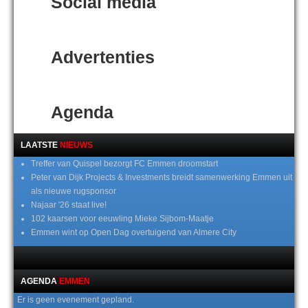
Social media
Advertenties
Agenda
LAATSTE
NIEUWS
Treffer van Quispel bezorgt FC Emmen droomstart
Peter van Dijk Projects & Investments breidt samenwerking Emmen uit
als nieuwe rugsponsor
Najaar '26 staat live!
102 kaarsen voor eeuwling Mieke Sijbom-Maatje
Emmen wint op Open Dag overtuigend van Almere City
AGENDA
EMMEN
Er is geen evenement gepland.