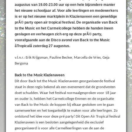
augustus van 19.00-23.00 uur op een hele bijzondere manier
het nieuwe schooljaar af. Voor alle leerlingen en medewerkers
is er op het nieuwe marktplein in Klazienaveen een geweldige
prÃ© party open air tropical festival. De organisatie van Back
to the Music en het Carmelcollege hebben de handen ineen
geslagen en verheugen zich erg op deze prÃ© party,
voorafgaande aan de Disco avond van Back to the Music
âTropicalâ zaterdag 27 augustus.
v.l.n.r.: Erik Krijgsman, Pauline Becker, Marcella de Vries, Geja
Bergsma
Back to the Music Klazienaveen
Dit door Back tot the Music Klazienaveen georganiseerde festival
staat in deze regio bekend als een evenement dat de grondvesten
doet schudden. Waar het festival normaalgesproken voor 18 jaar
en ouder is, hebben het Carmelcollege Emmen en de organisatie
van Back to the Music de koppen bij elkaar gestoken om te gaan
samenwerken en het toegankelijk te maken voor alle leerlingen. Zo
ontstond het idee voor deze pré party! Dit Open Air Tropical festival
Klazienaveen is een besloten aangelegenheid die exclusief
georganiseerd is voor alle Carmelleerlingen van de aan de