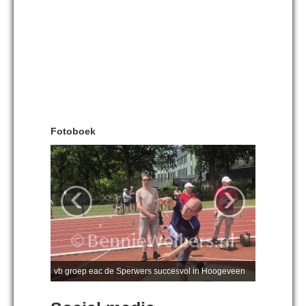
Fotoboek
‹
›
vb groep eac de Sperwers succesvol in Hoogeveen