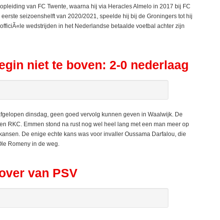
opleiding van FC Twente, waarna hij via Heracles Almelo in 2017 bij FC
erste seizoenshelft van 2020/2021, speelde hij bij de Groningers tot hij
09 officiÃ«le wedstrijden in het Nederlandse betaalde voetbal achter zijn
in niet te boven: 2-0 nederlaag
fgelopen dinsdag, geen goed vervolg kunnen geven in Waalwijk. De
tegen RKC. Emmen stond na rust nog wel heel lang met een man meer op
s kansen. De enige echte kans was voor invaller Oussama Darfalou, die
 Ole Romeny in de weg.
over van PSV