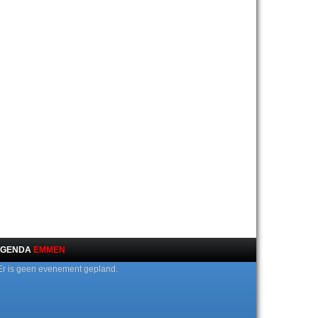
GENDA
EMMEN
Er is geen evenement gepland.