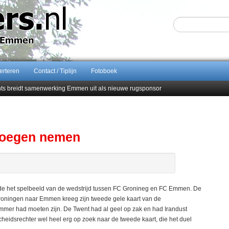
erteren
Contact / Tiplijn
Fotoboek
ents breidt samenwerking Emmen uit als nieuwe rugsponsor
Sijbom-Maatje
end van Almere City
men droomstart
noegen nemen
 het spelbeeld van de wedstrijd tussen FC Gronineg en FC Emmen. De
Groningen naar Emmen kreeg zijn tweede gele kaart van de
l slimmer had moeten zijn. De Twent had al geel op zak en had Irandust
heidsrechter wel heel erg op zoek naar de tweede kaart, die het duel