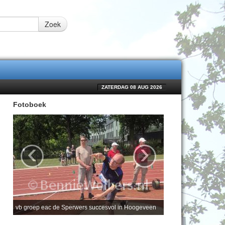
Zoek
ZATERDAG 08 AUG 2026
Fotoboek
‹
›
vb groep eac de Sperwers succesvol in Hoogeveen