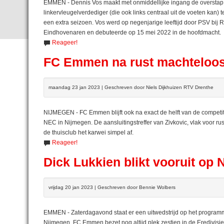
EMMEN - Dennis Vos maakt met onmiddellijke ingang de overstap
linkervleugelverdediger (die ook links centraal uit de voeten kan) 
een extra seizoen. Vos werd op negenjarige leeftijd door PSV bi
Eindhovenaren en debuteerde op 15 mei 2022 in de hoofdmacht.
Reageer!
FC Emmen na rust machteloo
maandag 23 jan 2023 | Geschreven door Niels Dijkhuizen RTV Drenthe
NIJMEGEN - FC Emmen blijft ook na exact de helft van de competiti
NEC in Nijmegen. De aansluitingstreffer van Zivkovic, vlak voor r
de thuisclub het karwei simpel af.
Reageer!
Dick Lukkien blikt vooruit o
vrijdag 20 jan 2023 | Geschreven door Bennie Wolbers
EMMEN - Zaterdagavond staat er een uitwedstrijd op het programma
Nijmegen. FC Emmen bezet nog altijd plek zestien in de Eredivisie