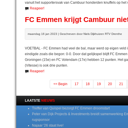
vanuit het supportersvak van Cambuur honderden knuffels op het
Reageer!
FC Emmen krijgt Cambuur niet
maandag 16 jan 2023 | Geschreven door Niels Dijkhuizen RTV Drenthe
VOETBAL - FC Emmen had veel de bal, maar werd op eigen veld in 
eindigde zoals die begon: 0-0. Door dat gelijkspel blijft FC Emm
Groningen (15e) en FC Volendam (17e) hebben 12 punten. Het gat
(Vitesse) is ook drie punten.
Reageer!
<< Begin
17
18
19
20
21
LAATSTE
NIEUWS
Treffer van Quispel bezorgt FC Emmen droomstart
Peter van Dijk Projects & Investments breidt samenwerking E
rugsponsor
Najaar '26 staat live!