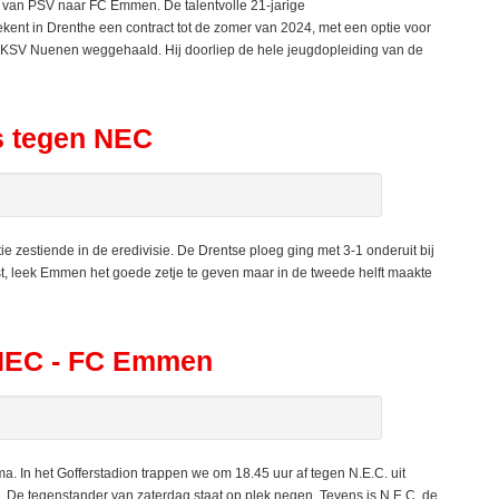
 van PSV naar FC Emmen. De talentvolle 21-jarige
tekent in Drenthe een contract tot de zomer van 2024, met een optie voor
j RKSV Nuenen weggehaald. Hij doorliep de hele jeugdopleiding van de
s tegen NEC
e zestiende in de eredivisie. De Drentse ploeg ging met 3-1 onderuit bij
ust, leek Emmen het goede zetje te geven maar in de tweede helft maakte
p NEC - FC Emmen
. In het Gofferstadion trappen we om 18.45 uur af tegen N.E.C. uit
. De tegenstander van zaterdag staat op plek negen. Tevens is N.E.C. de