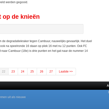
 veld werden gegooid.
 op de knieën
de degradatiekraker tegen Cambuur, nauwelijks gevaarlijk. Het duel
en ook na speelronde 16 staan op plek 16 met nu 12 punten. Ook FC
 naar Cambuur (18e) is drie punten en het gat naar de nummer 14
22
23
24
25
26
27
Laatste >>
A
mmen uit als nieuwe