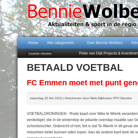
Home
Alle categorieën
Over Bennie Wolbers
Adv
Peter van Dijk Projects & Investm
Laatste nieuws
Najaar '26 staat live!
BETAALD VOETBAL
102 kaarsen voor eeuwling Mieke 
Emmen wint op Open Dag overtuig
Treffer van Quispel bezorgt FC Em
FC Emmen moet met punt ge
maandag 20 feb 2023 | Geschreven door Niels Dijkhuizen RTV Drenthe
VOETBALGRONINGEN - Rode kaart voor Mike te Wierik veranderde
verdediger, die in de winterstop de pikante overstap maakte van 
scheidsrechter. Onterecht of niet, feit is dat Te Wierik in dit geva
misschien beter kunnen laten lopen. Aan de andere kant leek de sc