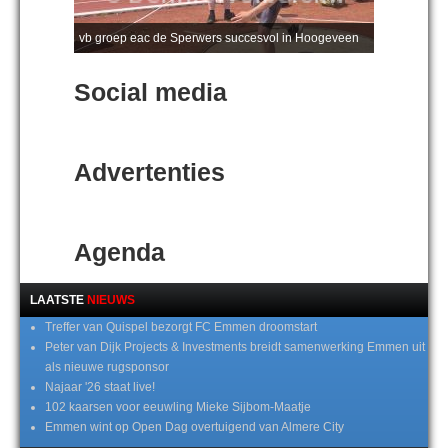
vb groep eac de Sperwers succesvol in Hoogeveen
Social media
Advertenties
Agenda
LAATSTE
NIEUWS
Treffer van Quispel bezorgt FC Emmen droomstart
Peter van Dijk Projects & Investments breidt samenwerking Emmen uit
als nieuwe rugsponsor
Najaar '26 staat live!
102 kaarsen voor eeuwling Mieke Sijbom-Maatje
Emmen wint op Open Dag overtuigend van Almere City