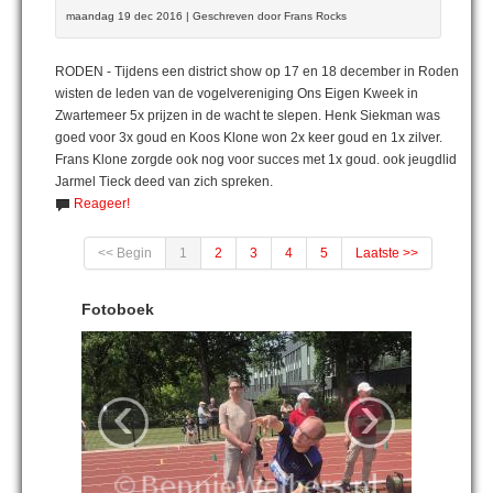
maandag 19 dec 2016 | Geschreven door Frans Rocks
RODEN - Tijdens een district show op 17 en 18 december in Roden
wisten de leden van de vogelvereniging Ons Eigen Kweek in
Zwartemeer 5x prijzen in de wacht te slepen. Henk Siekman was
goed voor 3x goud en Koos Klone won 2x keer goud en 1x zilver.
Frans Klone zorgde ook nog voor succes met 1x goud. ook jeugdlid
Jarmel Tieck deed van zich spreken.
Reageer!
<< Begin
1
2
3
4
5
Laatste >>
Fotoboek
‹
›