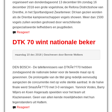
organiseert van donderdagavond 13 december t/m zondag 16
december 2018 een grote vogelshow, de Refona Districtsshow van
Drenthe, in het Sportlandgoed Zwartemeer. Dit kan gezien worden
als de Drentse kampioenschappen vogels showen. Meer dan 1500
vogels zullen worden geshowd door verschillende
gespecialiseerde liefhebbers en jeugdleden.
Reageer!
DTK 70 wint nationale beker
maandag 10 dec 2018 | Geschreven door Bennie Wolbers
DEN BOSCH - De tafeltennissers van DTKÃ¢??70 hebben
zondagavond de nationale beker voor de tweede maal op rij
gewonnen. De prolongatie van de titel ging redelijk eenvoudig
aangezien de concurrentie niet op volle sterkte aantrad. In de halve
finale werd SmashÃ¢??70 met 3-0 verslagen. Yannick Vostes, Barry
Wijers en Koen Hageraats speelden voor het team uit
Klazienaveen. Geen van allen kende moeilijkheden met hun
tegenstanders uit Hattem.
Reageer!