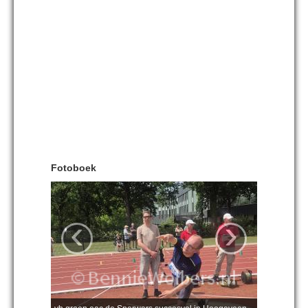
Fotoboek
‹
›