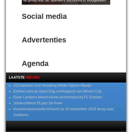
vb groep eac de Sperwers succesvol in Hoogeveen
Social media
Advertenties
Agenda
LAATSTE
NIEUWS
102 kaarsen voor eeuwling Mieke Sijbom-Maatje
Emmen wint op Open Dag overtuigend van Almere City
Daan Lambers tekent eerste profcontract bij FC Emmen
Jubileumfeest 35 jaar De Amer
Hunzeloopwandeltocht keert op 19 september 2026 terug naar
Zuidlaren