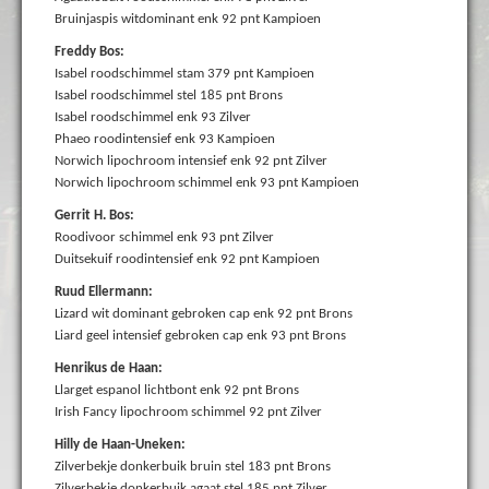
Bruinjaspis witdominant enk 92 pnt Kampioen
Freddy Bos:
Isabel roodschimmel stam 379 pnt Kampioen
Isabel roodschimmel stel 185 pnt Brons
Isabel roodschimmel enk 93 Zilver
Phaeo roodintensief enk 93 Kampioen
Norwich lipochroom intensief enk 92 pnt Zilver
Norwich lipochroom schimmel enk 93 pnt Kampioen
Gerrit H. Bos:
Roodivoor schimmel enk 93 pnt Zilver
Duitsekuif roodintensief enk 92 pnt Kampioen
Ruud Ellermann:
Lizard wit dominant gebroken cap enk 92 pnt Brons
Liard geel intensief gebroken cap enk 93 pnt Brons
Henrikus de Haan:
Llarget espanol lichtbont enk 92 pnt Brons
Irish Fancy lipochroom schimmel 92 pnt Zilver
Hilly de Haan-Uneken:
Zilverbekje donkerbuik bruin stel 183 pnt Brons
Zilverbekje donkerbuik agaat stel 185 pnt Zilver