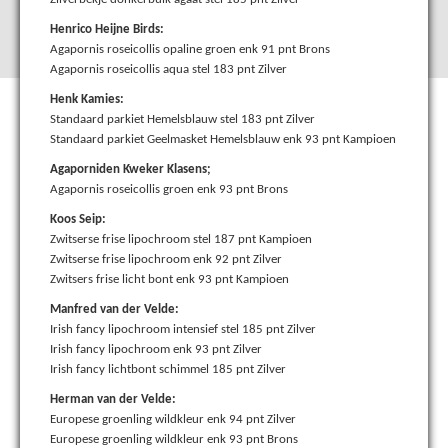
Henrico Heijne Birds:
Agapornis roseicollis opaline groen enk 91 pnt Brons
Agapornis roseicollis aqua stel 183 pnt Zilver
Henk Kamies:
Standaard parkiet Hemelsblauw stel 183 pnt Zilver
Standaard parkiet Geelmasket Hemelsblauw enk 93 pnt Kampioen
Agaporniden Kweker Klasens;
Agapornis roseicollis groen enk 93 pnt Brons
Koos Seip:
Zwitserse frise lipochroom stel 187 pnt Kampioen
Zwitserse frise lipochroom enk 92 pnt Zilver
Zwitsers frise licht bont enk 93 pnt Kampioen
Manfred van der Velde:
Irish fancy lipochroom intensief stel 185 pnt Zilver
Irish fancy lipochroom enk 93 pnt Zilver
Irish fancy lichtbont schimmel 185 pnt Zilver
Herman van der Velde:
Europese groenling wildkleur enk 94 pnt Zilver
Europese groenling wildkleur enk 93 pnt Brons