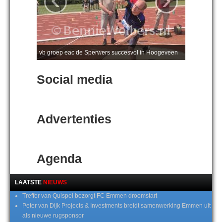
vb groep eac de Sperwers succesvol in Hoogeveen
Social media
Advertenties
Agenda
LAATSTE
NIEUWS
Treffer van Quispel bezorgt FC Emmen droomstart
Peter van Dijk Projects & Investments breidt samenwerking Emmen uit
als nieuwe rugsponsor