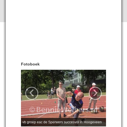
Fotoboek
‹
›
vb groep eac de Sperwers succesvol in Hoogeveen