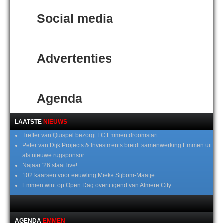
Social media
Advertenties
Agenda
LAATSTE
NIEUWS
Treffer van Quispel bezorgt FC Emmen droomstart
Peter van Dijk Projects & Investments breidt samenwerking Emmen uit
als nieuwe rugsponsor
Najaar '26 staat live!
102 kaarsen voor eeuwling Mieke Sijbom-Maatje
Emmen wint op Open Dag overtuigend van Almere City
AGENDA
EMMEN