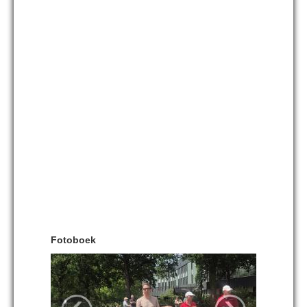
Fotoboek
‹
›