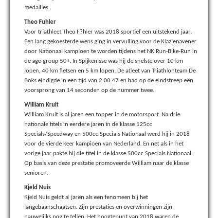
medailles.
Theo Fuhler
Voor triathleet Theo F?hler was 2018 sportief een uitstekend jaar.
Een lang gekoesterde wens ging in vervulling voor de Klazienavener
door Nationaal kampioen te worden tijdens het NK Run-Bike-Run in
de age-group 50+. In Spijkenisse was hij de snelste over 10 km
lopen, 40 km fietsen en 5 km lopen. De atleet van Triathlonteam De
Boks eindigde in een tijd van 2.00.47 en had op de eindstreep een
voorsprong van 14 seconden op de nummer twee.
William Kruit
William Kruit is al jaren een topper in de motorsport. Na drie
nationale titels in eerdere jaren in de klasse 125cc
Specials/Speedway en 500cc Specials Nationaal werd hij in 2018
voor de vierde keer kampioen van Nederland. En net als in het
vorige jaar pakte hij die titel in de klasse 500cc Specials Nationaal.
Op basis van deze prestatie promoveerde William naar de klasse
senioren.
Kjeld Nuis
Kjeld Nuis geldt al jaren als een fenomeen bij het
langebaanschaatsen. Zijn prestaties en overwinningen zijn
nauwelijks nog te tellen. Het hoogtepunt van 2018 waren de