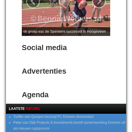
vb groep eac de Sperwers succesvol in Hoogeveen
Social media
Advertenties
Agenda
LAATSTE
NIEUWS
Treffer van Quispel bezorgt FC Emmen droomstart
Peter van Dijk Projects & Investments breidt samenwerking Emmen uit
als nieuwe rugsponsor