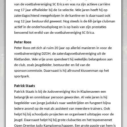
van de voetbalvereniging SC Erica en was na zijn actieve carrière
nog 17 jaar elftalleider bij de 1e selectie. Vele jaren heeft hij op
zaterdagochtend meegeholpen in de kantine en is daarnaast ook
nog 12 jaar bestuurslid geweest. Nog steeds is de 68-jarige clubman
actief in de onderhoudsploeg en is op basis van zijn prestaties
benoemd tot erelid van de voetbalvereniging SC Erica.
Peter Roos
Peter Roos zet zich al ruim 20 jaar op allerlei manieren in voor de
voetbalvereniging DZOH, de zaterdagvoetbalvereniging uit de
Rietlanden. Vele vrije uren spendeert hij wekelijks belangeloos aan
de club, zoals jeugdleider, bestuurder en lid van de
sponsorcommissie. Daarnaast is hij allround klussenman op het
sportpark.
Patrick Staats
Patrick Staats is bij de Judovereniging Vos in Klazienaveen een
belangrijk en onmisbaar persoon geworden. Al vele jaren is hij
begeleider van jonge judoka’s naar wedstrijden en fungeert bijna
iedere avond op de mat als assistent van meerdere trainers. Ook
helpt hij bij schooljudo projecten en organiseert uitstapjes voor de
jeugd. Daarnaast helpt hij bij grote clubacties en het topevenemet
Open Drentse Judo Kampioenschappen. Een grote passie van hem is