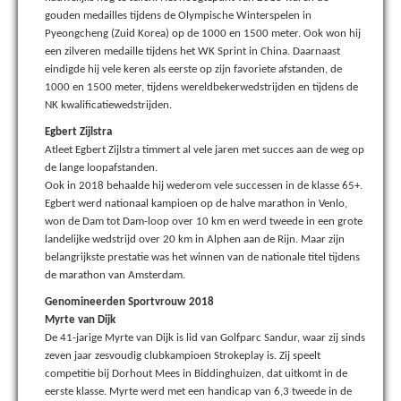
gouden medailles tijdens de Olympische Winterspelen in
Pyeongcheng (Zuid Korea) op de 1000 en 1500 meter. Ook won hij
een zilveren medaille tijdens het WK Sprint in China. Daarnaast
eindigde hij vele keren als eerste op zijn favoriete afstanden, de
1000 en 1500 meter, tijdens wereldbekerwedstrijden en tijdens de
NK kwalificatiewedstrijden.
Egbert Zijlstra
Atleet Egbert Zijlstra timmert al vele jaren met succes aan de weg op
de lange loopafstanden.
Ook in 2018 behaalde hij wederom vele successen in de klasse 65+.
Egbert werd nationaal kampioen op de halve marathon in Venlo,
won de Dam tot Dam-loop over 10 km en werd tweede in een grote
landelijke wedstrijd over 20 km in Alphen aan de Rijn. Maar zijn
belangrijkste prestatie was het winnen van de nationale titel tijdens
de marathon van Amsterdam.
Genomineerden Sportvrouw 2018
Myrte van Dijk
De 41-jarige Myrte van Dijk is lid van Golfparc Sandur, waar zij sinds
zeven jaar zesvoudig clubkampioen Strokeplay is. Zij speelt
competitie bij Dorhout Mees in Biddinghuizen, dat uitkomt in de
eerste klasse. Myrte werd met een handicap van 6,3 tweede in de