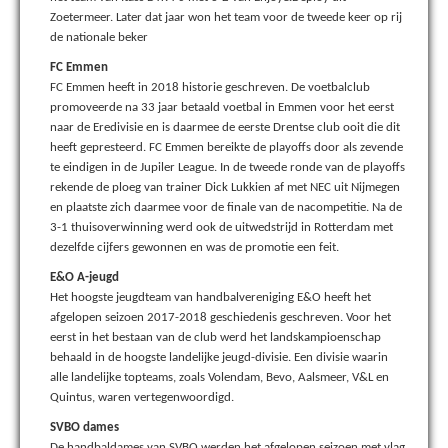
Zoetermeer. Later dat jaar won het team voor de tweede keer op rij
de nationale beker
FC Emmen
FC Emmen heeft in 2018 historie geschreven. De voetbalclub
promoveerde na 33 jaar betaald voetbal in Emmen voor het eerst
naar de Eredivisie en is daarmee de eerste Drentse club ooit die dit
heeft gepresteerd. FC Emmen bereikte de playoffs door als zevende
te eindigen in de Jupiler League. In de tweede ronde van de playoffs
rekende de ploeg van trainer Dick Lukkien af met NEC uit Nijmegen
en plaatste zich daarmee voor de finale van de nacompetitie. Na de
3-1 thuisoverwinning werd ook de uitwedstrijd in Rotterdam met
dezelfde cijfers gewonnen en was de promotie een feit.
E&O A-jeugd
Het hoogste jeugdteam van handbalvereniging E&O heeft het
afgelopen seizoen 2017-2018 geschiedenis geschreven. Voor het
eerst in het bestaan van de club werd het landskampioenschap
behaald in de hoogste landelijke jeugd-divisie. Een divisie waarin
alle landelijke topteams, zoals Volendam, Bevo, Aalsmeer, V&L en
Quintus, waren vertegenwoordigd.
SVBO dames
De handbaldames van SVBO werden het afgelopen seizoen met vlag