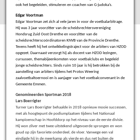
ook het begeleiden, stimuleren en coachen van G-judoka’s.
Edgar Voortman
Edgar Voortman zet zich al vele jaren in voor de voetbalarbitrage.
Hij was 3 jaar voorzitter van de scheidsrechtersvereniging
Hondsrug Zuid Oost Drenthe en voorzitter van de
scheidsrechterscoördinatoren KNVB van de Provincie Drenthe.
Tevens heeft hij het ontwikkelingstraject voor de arbiters van HZOD
opgezet. Daarnaast verzorgt hij als docent van HZOD lezingen,
cursussen, themabijeenkomsten voor voetbalclubs en begeleid
jonge scheidsrechters. Sinds ruim 10 jaar is hij betrokken bij de
aanstelling van arbiters tijdens het Protos Weering
zaalvoetbaltoernooi en is aanjager van het voetbalconvenant in de
Gemeente Emmen.
Genomineerden Sportman 2018
Lars Boerrigter
Turner Lars Boerrigter behaalde in 2018 opnieuw mooie successen,
met als hoogtepunt de podiumplaatsen tijdens het Nationaal
kampioenschap in Hoofddorp op het niveau van de eerste divisie.
Hij won zilver met twee uitstekend uitgevoerde sprongen en won
goud op zijn favoriete onderdeel, de vloer. Vanwege een val
eindigde hij in de meerkamp als vierde en dus net buiten de