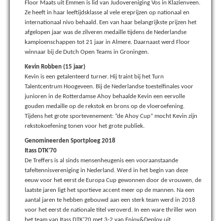
Floor Maats uit Emmen is lid van Judovereniging Vos in Klazienveen.
Ze heeft in haar leeftijdsklasse al vele ereprijzen op nationaal en
internationaal nivo behaald. Een van haar belangrijkste prijzen het
afgelopen jaar was de zilveren medaille tijdens de Nederlandse
kampioenschappen tot 21 jaar in Almere. Daarnaast werd Floor
winnaar bij de Dutch Open Teams in Groningen.
Kevin Robben (15 jaar)
Kevin is een getalenteerd turner. Hij traint bij het Turn
Talentcentrum Hoogeveen. Bij de Nederlandse toestelfinales voor
junioren in de Rotterdamse Ahoy behaalde Kevin een eervolle
gouden medaille op de rekstok en brons op de vloeroefening.
Tijdens het grote sportevenement: “de Ahoy Cup” mocht Kevin zijn
rekstokoefening tonen voor het grote publiek.
Genomineerden Sportploeg 2018
Itass DTK’70
De Treffers is al sinds mensenheugenis een vooraanstaande
tafeltennisvereniging in Nederland. Werd in het begin van deze
eeuw voor het eerst de Europa Cup gewonnen door de vrouwen, de
laatste jaren ligt het sportieve accent meer op de mannen. Na een
aantal jaren te hebben gebouwd aan een sterk team werd in 2018
voor het eerst de nationale titel veroverd. In een ware thriller won
het team van Itass DTK’70 met 3-2 van Enjoy&Deploy uit