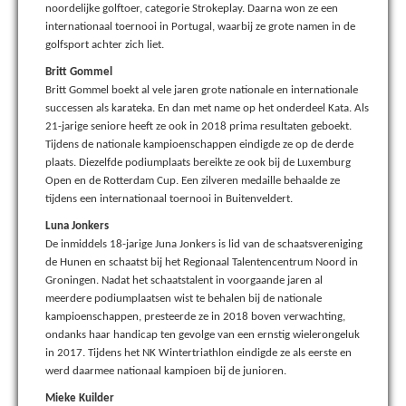
noordelijke golftoer, categorie Strokeplay. Daarna won ze een
internationaal toernooi in Portugal, waarbij ze grote namen in de
golfsport achter zich liet.
Britt Gommel
Britt Gommel boekt al vele jaren grote nationale en internationale
successen als karateka. En dan met name op het onderdeel Kata. Als
21-jarige seniore heeft ze ook in 2018 prima resultaten geboekt.
Tijdens de nationale kampioenschappen eindigde ze op de derde
plaats. Diezelfde podiumplaats bereikte ze ook bij de Luxemburg
Open en de Rotterdam Cup. Een zilveren medaille behaalde ze
tijdens een internationaal toernooi in Buitenveldert.
Luna Jonkers
De inmiddels 18-jarige Juna Jonkers is lid van de schaatsvereniging
de Hunen en schaatst bij het Regionaal Talentencentrum Noord in
Groningen. Nadat het schaatstalent in voorgaande jaren al
meerdere podiumplaatsen wist te behalen bij de nationale
kampioenschappen, presteerde ze in 2018 boven verwachting,
ondanks haar handicap ten gevolge van een ernstig wielerongeluk
in 2017. Tijdens het NK Wintertriathlon eindigde ze als eerste en
werd daarmee nationaal kampioen bij de junioren.
Mieke Kuilder