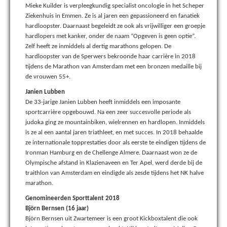
Mieke Kuilder is verpleegkundig specialist oncologie in het Scheper
Ziekenhuis in Emmen. Ze is al jaren een gepassioneerd en fanatiek
hardloopster. Daarnaast begeleidt ze ook als vrijwilliger een groepje
hardlopers met kanker, onder de naam “Opgeven is geen optie”.
Zelf heeft ze inmiddels al dertig marathons gelopen. De
hardloopster van de Sperwers bekroonde haar carrière in 2018
tijdens de Marathon van Amsterdam met een bronzen medaille bij
de vrouwen 55+.
Janien Lubben
De 33-jarige Janien Lubben heeft inmiddels een imposante
sportcarrière opgebouwd. Na een zeer succesvolle periode als
judoka ging ze mountainbiken, wielrennen en hardlopen. Inmiddels
is ze al een aantal jaren triathleet, en met succes. In 2018 behaalde
ze internationale topprestaties door als eerste te eindigen tijdens de
Ironman Hamburg en de Chellenge Almere. Daarnaast won ze de
Olympische afstand in Klazienaveen en Ter Apel, werd derde bij de
traithlon van Amsterdam en eindigde als zesde tijdens het NK halve
marathon.
Genomineerden Sporttalent 2018
Björn Bernsen (16 jaar)
Björn Bernsen uit Zwartemeer is een groot Kickboxtalent die ook