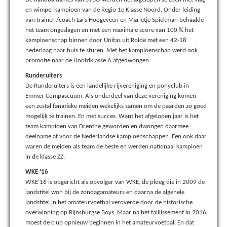
en wimpel kampioen van de Regio 1e Klasse Noord. Onder leiding
van trainer /coach Lars Hoogeveen en Marietje Spiekman behaalde
het team ongeslagen en met een maximale score van 100 % het
kampioenschap binnen door Unitas uit Rolde met een 42-18
nederlaag naar huis te sturen. Met het kampioenschap werd ook
promotie naar de Hoofdklasse A afgedwongen.
Runderuiters
De Runderuiters is een landelijke rijvereniging en ponyclub in
Emmer Compascuum. Als onderdeel van deze vereniging komen
een zestal fanatieke meiden wekelijks samen om de paarden zo goed
mogelijk te trainen. En met succes. Want het afgelopen jaar is het
team kampioen van Drenthe geworden en dwongen daarmee
deelname af voor de Nederlandse kampioenschappen. Een ook daar
waren de meiden als team de beste en werden nationaal kampioen
in de klasse ZZ.
WKE ‘16
WKE’16 is opgericht als opvolger van WKE, de ploeg die in 2009 de
landstitel won bij de zondagamateurs en daarna de algehele
landstitel in het amateurvoetbal veroverde door de historische
overwinning op Rijnsburgse Boys. Maar na het faillissement in 2016
moest de club opnieuw beginnen in het amateurvoetbal. En dat