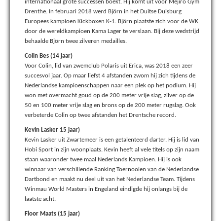
internationaal grote successen boekt. Hij komt uit voor Mejiro Gym
Drenthe. In februari 2018 werd Björn in het Duitse Duisburg
Europees kampioen Kickboxen K-1. Björn plaatste zich voor de WK
door de wereldkampioen Kama Lager te verslaan. Bij deze wedstrijd
behaalde Björn twee zilveren medailles.
Colin Bes (14 jaar)
Voor Colin, lid van zwemclub Polaris uit Erica, was 2018 een zeer
succesvol jaar. Op maar liefst 4 afstanden zwom hij zich tijdens de
Nederlandse kampioenschappen naar een plek op het podium. Hij
won met overmacht goud op de 200 meter vrije slag, zilver op de
50 en 100 meter vrije slag en brons op de 200 meter rugslag. Ook
verbeterde Colin op twee afstanden het Drentsche record.
Kevin Lasker 15 jaar)
Kevin Lasker uit Zwartemeer is een getalenteerd darter. Hij is lid van
Hobi Sport in zijn woonplaats. Kevin heeft al vele titels op zijn naam
staan waaronder twee maal Nederlands Kampioen. Hij is ook
winnaar van verschillende Ranking Toernooien van de Nederlandse
Dartbond en maakt nu deel uit van het Nederlandse Team. Tijdens
Winmau World Masters in Engeland eindigde hij onlangs bij de
laatste acht.
Floor Maats (15 jaar)