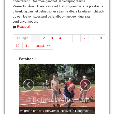
ondertekend. Daarmee gaat het Gebiedsprogramma
VeenkoloniÃ«n officieel van start. Het programma is de praktische
uitwerking van het gebiedsplan âEen haalbare kaartâ en richt zich
op een toekomstbestendige landbouw met een duurzaam
verdienvermogen.
Reageer!
<< Begin
1
2
3
4
5
6
7
8
9
10
11
Laatste >>
Fotoboek
‹
›
vb groep eac de Sperwers succesvol in Hoogeveen