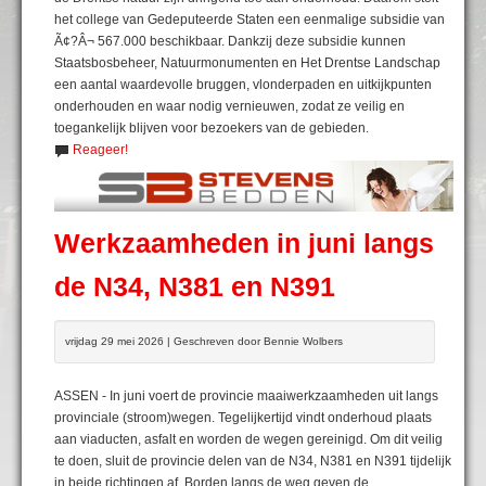
het college van Gedeputeerde Staten een eenmalige subsidie van
Ã¢?Â¬ 567.000 beschikbaar. Dankzij deze subsidie kunnen
Staatsbosbeheer, Natuurmonumenten en Het Drentse Landschap
een aantal waardevolle bruggen, vlonderpaden en uitkijkpunten
onderhouden en waar nodig vernieuwen, zodat ze veilig en
toegankelijk blijven voor bezoekers van de gebieden.
Reageer!
Werkzaamheden in juni langs
de N34, N381 en N391
vrijdag 29 mei 2026 | Geschreven door Bennie Wolbers
ASSEN - In juni voert de provincie maaiwerkzaamheden uit langs
provinciale (stroom)wegen. Tegelijkertijd vindt onderhoud plaats
aan viaducten, asfalt en worden de wegen gereinigd. Om dit veilig
te doen, sluit de provincie delen van de N34, N381 en N391 tijdelijk
in beide richtingen af. Borden langs de weg geven de