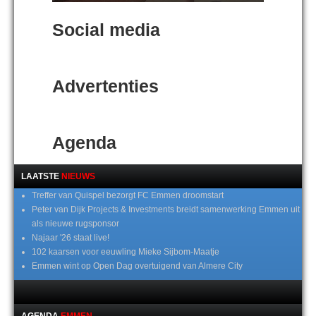
Social media
Advertenties
Agenda
LAATSTE
NIEUWS
Treffer van Quispel bezorgt FC Emmen droomstart
Peter van Dijk Projects & Investments breidt samenwerking Emmen uit
als nieuwe rugsponsor
Najaar '26 staat live!
102 kaarsen voor eeuwling Mieke Sijbom-Maatje
Emmen wint op Open Dag overtuigend van Almere City
AGENDA
EMMEN