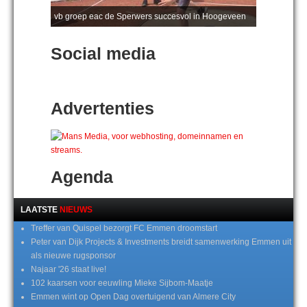
vb groep eac de Sperwers succesvol in Hoogeveen
Social media
Advertenties
Agenda
LAATSTE
NIEUWS
Treffer van Quispel bezorgt FC Emmen droomstart
Peter van Dijk Projects & Investments breidt samenwerking Emmen uit
als nieuwe rugsponsor
Najaar '26 staat live!
102 kaarsen voor eeuwling Mieke Sijbom-Maatje
Emmen wint op Open Dag overtuigend van Almere City