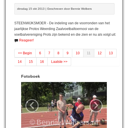
dinsdag 15 okt 2013 | Geschreven door Bennie Wolbers
STEENWIJKSMOER - De indeling van de voorronden van het
jaarlijkse Protos Weerding Zaalvoetbaltoernooi van de
voetbalvereniging Prots zijn bekend en die zien er nu als volgt uit:
Reageer!
<< Begin
6
7
8
9
10
11
12
13
14
15
16
Laatste >>
Fotoboek
‹
›