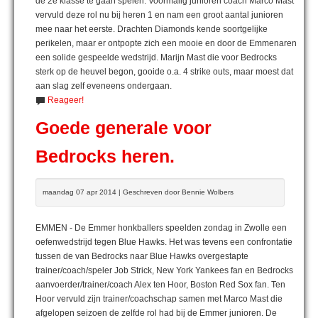
de 2e klasse te gaan spelen. Voormalig junioren coach Marco Mast
vervuld deze rol nu bij heren 1 en nam een groot aantal junioren
mee naar het eerste. Drachten Diamonds kende soortgelijke
perikelen, maar er ontpopte zich een mooie en door de Emmenaren
een solide gespeelde wedstrijd. Marijn Mast die voor Bedrocks
sterk op de heuvel begon, gooide o.a. 4 strike outs, maar moest dat
aan slag zelf eveneens ondergaan.
Reageer!
Goede generale voor
Bedrocks heren.
maandag 07 apr 2014 | Geschreven door Bennie Wolbers
EMMEN - De Emmer honkballers speelden zondag in Zwolle een
oefenwedstrijd tegen Blue Hawks. Het was tevens een confrontatie
tussen de van Bedrocks naar Blue Hawks overgestapte
trainer/coach/speler Job Strick, New York Yankees fan en Bedrocks
aanvoerder/trainer/coach Alex ten Hoor, Boston Red Sox fan. Ten
Hoor vervuld zijn trainer/coachschap samen met Marco Mast die
afgelopen seizoen de zelfde rol had bij de Emmer junioren. De