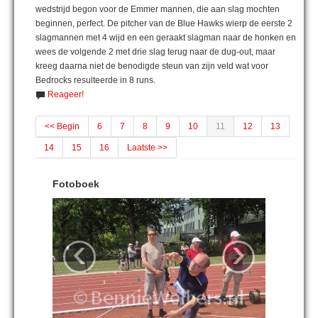
wedstrijd begon voor de Emmer mannen, die aan slag mochten
beginnen, perfect. De pitcher van de Blue Hawks wierp de eerste 2
slagmannen met 4 wijd en een geraakt slagman naar de honken en
wees de volgende 2 met drie slag terug naar de dug-out, maar
kreeg daarna niet de benodigde steun van zijn veld wat voor
Bedrocks resulteerde in 8 runs.
Reageer!
<< Begin
6
7
8
9
10
11
12
13
14
15
16
Laatste >>
Fotoboek
‹
›