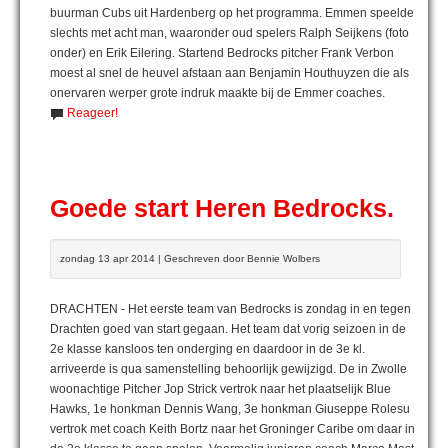
buurman Cubs uit Hardenberg op het programma. Emmen speelde
slechts met acht man, waaronder oud spelers Ralph Seijkens (foto
onder) en Erik Eilering. Startend Bedrocks pitcher Frank Verbon
moest al snel de heuvel afstaan aan Benjamin Houthuyzen die als
onervaren werper grote indruk maakte bij de Emmer coaches.
Reageer!
Goede start Heren Bedrocks.
zondag 13 apr 2014 | Geschreven door Bennie Wolbers
DRACHTEN - Het eerste team van Bedrocks is zondag in en tegen
Drachten goed van start gegaan. Het team dat vorig seizoen in de
2e klasse kansloos ten onderging en daardoor in de 3e kl.
arriveerde is qua samenstelling behoorlijk gewijzigd. De in Zwolle
woonachtige Pitcher Jop Strick vertrok naar het plaatselijk Blue
Hawks, 1e honkman Dennis Wang, 3e honkman Giuseppe Rolesu
vertrok met coach Keith Bortz naar het Groninger Caribe om daar in