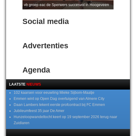
vb groep eac de Sperwers succesvol in Hoogeveen
Social media
Advertenties
Agenda
LAATSTE
NIEUWS
102 kaarsen voor eeuwling Mieke Sijbom-Maatje
Emmen wint op Open Dag overtuigend van Almere City
Daan Lambers tekent eerste profcontract bij FC Emmen
Jubileumfeest 35 jaar De Amer
Hunzeloopwandeltocht keert op 19 september 2026 terug naar
Zuidlaren