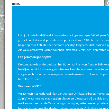
doen.
Half juni is de landelijke drinkwaterbesparingscampagne ‘Word geen D
gestart. In Nederland gebruiken we gemiddeld zo’n 118 liter per persoon
hoger op zo’n 128 liter per persoon per dag. Ongeveer 40% daarvan 
Als we allemaal wat korter douchen, maximaal 5 minuten, dan zetten w
Een gezamenlijke opgave
De campagne is onderdeel van het
Nationaal Plan van Aanpak Drinkwa
bedrijven en drinkwaterorganisaties werken hierin samen om watergebr
vragen we huishoudens om op een bewuste manier drinkwater te gebr
hetzelfde te doen.
Wat doet WMD?
WMD heeft het
Nationaal Plan van Aanpak Drinkwaterbesparing
vertaa
Zuinig’, waarmee we maatregelen uitvoeren die passen bij de visie en
werken we mee aan de ‘Douchebag-campagne’, zetten we in op betere 
benaderen we zakelijke klanten met een waterscan. Ook kijken we naar