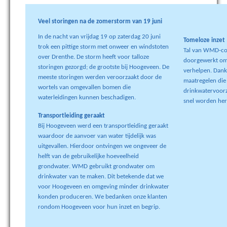
Veel storingen na de zomerstorm van 19 juni
In de nacht van vrijdag 19 op zaterdag 20 juni
Tomeloze inzet
trok een pittige storm met onweer en windstoten
Tal van WMD-col
over Drenthe. De storm heeft voor talloze
doorgewerkt om 
storingen gezorgd; de grootste bij Hoogeveen. De
verhelpen. Dankz
meeste storingen werden veroorzaakt door de
maatregelen die
wortels van omgevallen bomen die
drinkwatervoorz
waterleidingen kunnen beschadigen.
snel worden herv
Transportleiding geraakt
Bij Hoogeveen werd een transportleiding geraakt
waardoor de aanvoer van water tijdelijk was
uitgevallen. Hierdoor ontvingen we ongeveer de
helft van de gebruikelijke hoeveelheid
grondwater. WMD gebruikt grondwater om
drinkwater van te maken. Dit betekende dat we
voor Hoogeveen en omgeving minder drinkwater
konden produceren. We bedanken onze klanten
rondom Hoogeveen voor hun inzet en begrip.