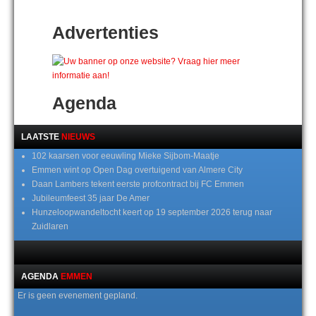
Advertenties
Agenda
LAATSTE
NIEUWS
102 kaarsen voor eeuwling Mieke Sijbom-Maatje
Emmen wint op Open Dag overtuigend van Almere City
Daan Lambers tekent eerste profcontract bij FC Emmen
Jubileumfeest 35 jaar De Amer
Hunzeloopwandeltocht keert op 19 september 2026 terug naar
Zuidlaren
AGENDA
EMMEN
Er is geen evenement gepland.