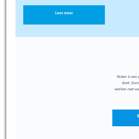
Lees meer
Water is een 
doet. Zond
werken met wa
B