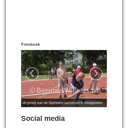
Fotoboek
‹
›
vb groep eac de Sperwers succesvol in Hoogeveen
Social media