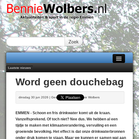
Zoek
Laatste nieuws
Home
Emmen wint op Open Dag overtuigend van Almere City
Word geen douchebag
Daan Lambers tekent eerste profcontract bij FC Emmen
Alle categorieën
Jubileumfeest 35 jaar De Amer
Hunzeloopwandeltocht keert op 19 september 2026 terug naar Zuidlaren
Over Bennie Wolbers
dinsdag 30 jun 2026 | Geschreven door Bennie Wolbers
102 kaarsen voor eeuwling Mieke Sijbom-Maatje
Adverteren
DONDERDAG 06 AUG 2026
EMMEN - Schoon en fris drinkwater komt uit de kraan.
Contact / Tiplijn
Vanzelfsprekend. Of toch niet? Nee dus. We hebben al een
tijdje te maken met klimaatverandering, vervuiling en een
Fotoboek
groeiende bevolking. Het effect is dat onze drinkwaterbronnen
onder druk komen te staan. Maar we kunnen er samen wat aan