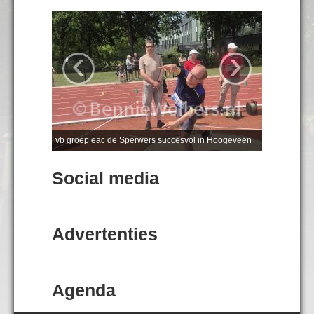
‹
›
vb groep eac de Sperwers succesvol in Hoogeveen
Social media
Advertenties
Agenda