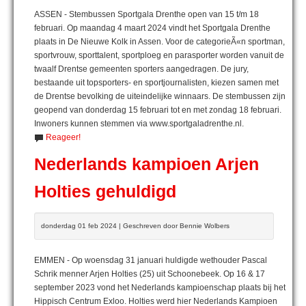
ASSEN - Stembussen Sportgala Drenthe open van 15 t/m 18
februari. Op maandag 4 maart 2024 vindt het Sportgala Drenthe
plaats in De Nieuwe Kolk in Assen. Voor de categorieÃ«n sportman,
sportvrouw, sporttalent, sportploeg en parasporter worden vanuit de
twaalf Drentse gemeenten sporters aangedragen. De jury,
bestaande uit topsporters- en sportjournalisten, kiezen samen met
de Drentse bevolking de uiteindelijke winnaars. De stembussen zijn
geopend van donderdag 15 februari tot en met zondag 18 februari.
Inwoners kunnen stemmen via www.sportgaladrenthe.nl.
Reageer!
Nederlands kampioen Arjen
Holties gehuldigd
donderdag 01 feb 2024 | Geschreven door Bennie Wolbers
EMMEN - Op woensdag 31 januari huldigde wethouder Pascal
Schrik menner Arjen Holties (25) uit Schoonebeek. Op 16 & 17
september 2023 vond het Nederlands kampioenschap plaats bij het
Hippisch Centrum Exloo. Holties werd hier Nederlands Kampioen