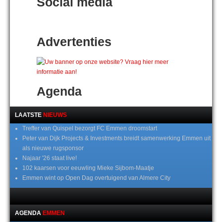
Social media
Advertenties
Agenda
LAATSTE
NIEUWS
Treffer van Quispel bezorgt FC Emmen droomstart
Peter van Dijk Projects & Investments breidt samenwerking Emmen uit
als nieuwe rugsponsor
Najaar '26 staat live!
102 kaarsen voor eeuwling Mieke Sijbom-Maatje
Emmen wint op Open Dag overtuigend van Almere City
AGENDA
EMMEN