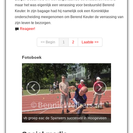
maar het was eigenlijk een verassing voor bestuurslid Berend
Keuter. In zijn bagage had hij namelijk ook een Koninklijke
onderscheiding meegenomen om Berend Keuter de verrassing van
zijn leven te bezorgen.
Reageer!
<< Begin
1
2
Laatste >>
Fotoboek
‹
›
vb groep eac de Sperwers succesvol in Hoogeveen