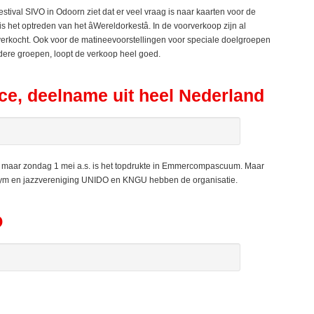
ival SIVO in Odoorn ziet dat er veel vraag is naar kaarten voor de
 het optreden van het âWereldorkestâ. In de voorverkoop zijn al
 verkocht. Ook voor de matineevoorstellingen voor speciale doelgroepen
ere groepen, loopt de verkoop heel goed.
e, deelname uit heel Nederland
aar zondag 1 mei a.s. is het topdrukte in Emmercompascuum. Maar
 Gym en jazzvereniging UNIDO en KNGU hebben de organisatie.
O