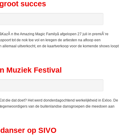
groot succes
azÃ n the Amazing Magic Familyâ afgelopen 27 juli in premiÃ¨re
poort tot de nok toe vol en kregen de artiesten na afloop een
 allemaal uitverkocht, en de kaartverkoop voor de komende shows loopt
 Muziek Festival
st die dat doet? Het werd donderdagochtend werkelijkheid in Exloo. De
vertegenwoordigers van de buitenlandse dansgroepen die meedoen aan
k danser op SIVO