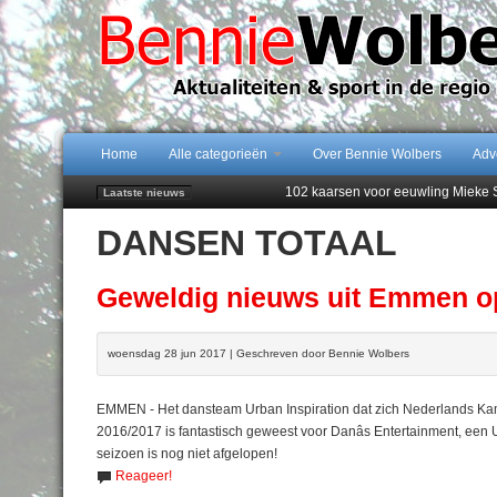
Home
Alle categorieën
Over Bennie Wolbers
Adv
102 kaarsen voor eeuwling Mieke 
Laatste nieuws
Emmen wint op Open Dag overtuig
DANSEN TOTAAL
Daan Lambers tekent eerste profc
Jubileumfeest 35 jaar De Amer
Najaar '26 staat live!
Geweldig nieuws uit Emmen o
woensdag 28 jun 2017 | Geschreven door Bennie Wolbers
EMMEN - Het dansteam Urban Inspiration dat zich Nederlands K
2016/2017 is fantastisch geweest voor Danâs Entertainment, ee
seizoen is nog niet afgelopen!
Reageer!