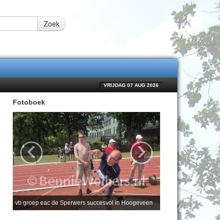
Zoek
VRIJDAG 07 AUG 2026
Fotoboek
‹
›
vb groep eac de Sperwers succesvol in Hoogeveen