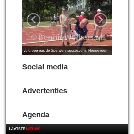
‹
›
vb groep eac de Sperwers succesvol in Hoogeveen
Social media
Advertenties
Agenda
LAATSTE
NIEUWS