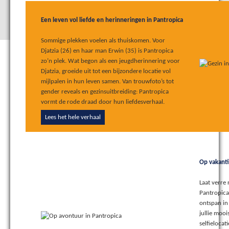
Een leven vol liefde en herinneringen in Pantropica
Sommige plekken voelen als thuiskomen. Voor
Djatzia (26) en haar man Erwin (35) is Pantropica
zo’n plek. Wat begon als een jeugdherinnering voor
Djatzia, groeide uit tot een bijzondere locatie vol
mijlpalen in hun leven samen. Van trouwfoto’s tot
gender reveals en gezinsuitbreiding: Pantropica
vormt de rode draad door hun liefdesverhaal.
Lees het hele verhaal
Op vakanti
Laat verre 
Pantropica
ontspan in
jullie moo
selfielocat