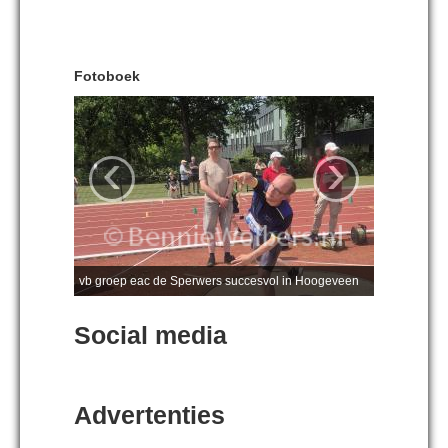
Fotoboek
‹
›
vb groep eac de Sperwers succesvol in Hoogeveen
Social media
Advertenties