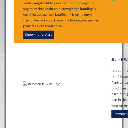
ontdekkingstocht te gaan. Met zijn ondeugende
oogjes, zachte vacht en nieuwsgierige houding is
Aart niet zomaar een knuffel: hij is een trouwe
vriend. Perfect voor kleine ontdekkingsreizigers én
grote fans van Pantropica.
Shop knuffel Aart
Stem & Wi
De Go-Kids 
2026 is van
Pantropica
prachtige t
hard nodig.
dan in sle
kans op een
Stemmen