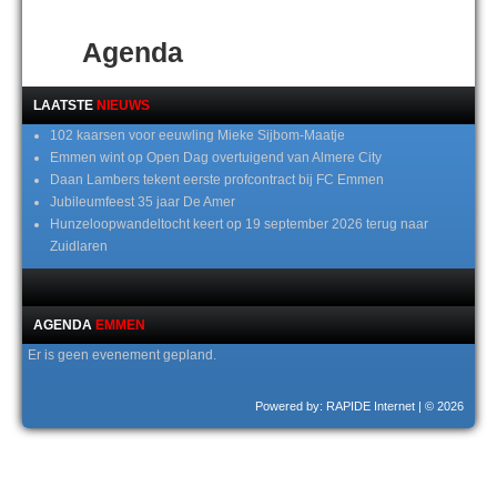
Agenda
LAATSTE
NIEUWS
102 kaarsen voor eeuwling Mieke Sijbom-Maatje
Emmen wint op Open Dag overtuigend van Almere City
Daan Lambers tekent eerste profcontract bij FC Emmen
Jubileumfeest 35 jaar De Amer
Hunzeloopwandeltocht keert op 19 september 2026 terug naar
Zuidlaren
AGENDA
EMMEN
Er is geen evenement gepland.
Powered by: RAPIDE Internet
| © 2026