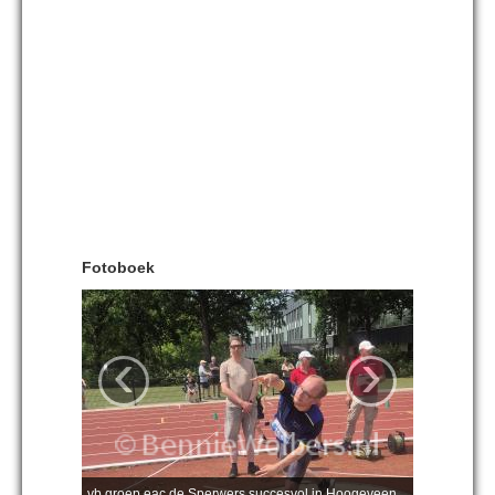
Fotoboek
‹
›
vb groep eac de Sperwers succesvol in Hoogeveen