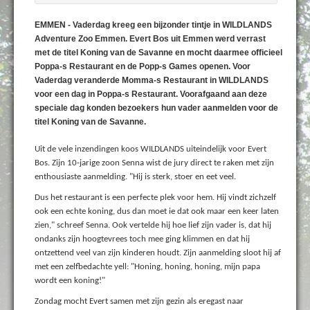
EMMEN - Vaderdag kreeg een bijzonder tintje in WILDLANDS
Adventure Zoo Emmen. Evert Bos uit Emmen werd verrast
met de titel Koning van de Savanne en mocht daarmee officieel
Poppa-s Restaurant en de Popp-s Games openen. Voor
Vaderdag veranderde Momma-s Restaurant in WILDLANDS
voor een dag in Poppa-s Restaurant. Voorafgaand aan deze
speciale dag konden bezoekers hun vader aanmelden voor de
titel Koning van de Savanne.
Uit de vele inzendingen koos WILDLANDS uiteindelijk voor Evert
Bos. Zijn 10-jarige zoon Senna wist de jury direct te raken met zijn
enthousiaste aanmelding. "Hij is sterk, stoer en eet veel.
Dus het restaurant is een perfecte plek voor hem. Hij vindt zichzelf
ook een echte koning, dus dan moet ie dat ook maar een keer laten
zien," schreef Senna. Ook vertelde hij hoe lief zijn vader is, dat hij
ondanks zijn hoogtevrees toch mee ging klimmen en dat hij
ontzettend veel van zijn kinderen houdt. Zijn aanmelding sloot hij af
met een zelfbedachte yell: "Honing, honing, honing, mijn papa
wordt een koning!"
Zondag mocht Evert samen met zijn gezin als eregast naar