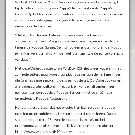
WILDLANDS komen. Onder toeziend oog van bezoekers verzorgde
hij de officiële opening van Poppa’s Restaurant en de Poppa’s
Games. Op het terras konden vaders en kinderen vervolgens samen
verschillende uitdagingen aangaan die waren geïnspireerd op
dieren van de savanne.
“Het is natuurlijk een hele eer als je kinderen je hiervoor
aanmelden. Erg leuk. We gaan ook zeker even tegen elkaar strijden
tijdens de Poppa’s Games. Senna had een grote mond en denkt dat
ie mij kan verslaan, dus ik moet wel laten zien wie de echte Koning is
vandaag.”
Met deze Vaderdagactie wilde WILDLANDS niet alleen vaders in het
zonnetje zetten, maar vooral aandacht geven aan de herinneringen
die families samen maken tijdens een dagje uit. Op Vaderdag waren
alle vaders gratis welkom in het park en konden zij onder meer
genieten van een speciale Poppa’s Burger in het voor één dag
omgedoopte Poppa’s Restaurant.
Het park viert dit jaar dat het precies tien jaar geleden is dat de
poorten op de huidige locatie voor het eerst opengingen. Daarom
staat er rond iedere 25e van de maand iets extra’s op het
programma voor alle bezoekers. Kijk voor meer informatie op
https://www.wildlands.nl/10-jaar-wildlands