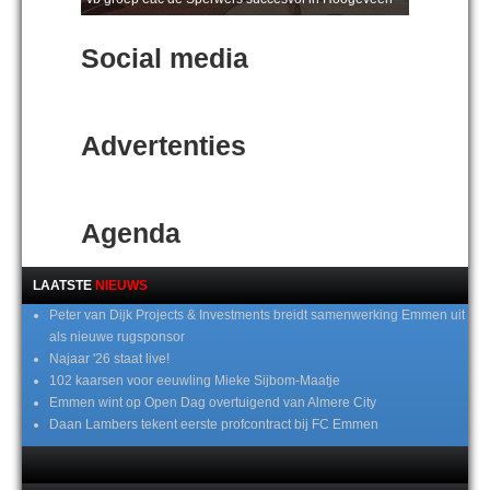
Social media
Advertenties
Agenda
LAATSTE
NIEUWS
Peter van Dijk Projects & Investments breidt samenwerking Emmen uit
als nieuwe rugsponsor
Najaar '26 staat live!
102 kaarsen voor eeuwling Mieke Sijbom-Maatje
Emmen wint op Open Dag overtuigend van Almere City
Daan Lambers tekent eerste profcontract bij FC Emmen