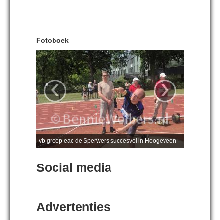
Fotoboek
‹
›
vb groep eac de Sperwers succesvol in Hoogeveen
Social media
Advertenties