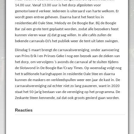
14.00 uur. Vanaf 13.00 uur is het dorp afgesloten voor
gemotoriseerd verkeer. Iedereen is uiteraard van harte welkom. Er
wordt geen entree geheven. Daarna barst het feest los in
residentiecafé Oale Stee, Melody en De Boogie Bar. Bij de Boogie
Bar zal een grote tent geplaatst worden, zodat alle bezoekers feest
kunnen vieren waar zij dat graag willen. In alle cafés zullen de
bekende carnavals-DJ’s het publiek weer de tent uit laten swingen.
Dinsdag 5 maart brengt de carnavalsvereniging, onder aanvoering
van Prins Erik I en Prinses Geke I nog een bezoek aan de zieken van
het dorp, om vervolgens ’s avonds de carnaval af te sluiten tijdens
de Slotavond in De Boogie Bar/Crazy Times. Op woensdag volgt nog
het traditionele haringhappen in residentie Oale Stee en daarna
kunnen de maskers en verkleedspullen weer een jaar de kast in. De
carnavalsvereniging zal echter niet zo lang pauzeren, want in 2020
staat het 50-jarig bestaan van de vereniging op het programma. De
Zeskante Steen kennende, zal dat ook groots gevierd gaan worden.
Reacties