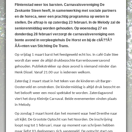
Flintenstad weer los barsten. Carnavalsvereniging De
Zeskante Steen heeft, in samenwerking met sociale partners
en de horeca, weer een prachtig programma op weten te
stellen. De aftrap is op zaterdag 23 februari. In de Melody zal de
seniorenmiddag worden gehouden. Op woensdag 27 en
donderdag 28 februari verzorgt de carnavalsvereniging een
bonte avond in verpleegtehuis De Horst en bij de cliÃ??Ã?
ÃÂ«nten van Stichting De Trans.
Op vrijdag 1 maart barst het feestgeweld echt los. In café Oale Stee
wordt dan weer de altijd drukbezochte Karrenbouwersavond
gehouden. Publiekstrekker op deze avond is niemand minder dan
Henk Dissel. Vanaf 21.00 uur is iedereen welkom.
Zaterdag 2 maart staat in het teken van de kinderen uit Barger-
Oosterveld en omstreken. De kindermiddag is altijd druk bezocht en
het belooft weer een mooi spektakel te worden. Zaterdagavond
viert het dorp Kleintje Carnaval. Beide evenementen vinden plaats
in Melody.
Op zondag 3 maart komt dan het moment waar heel Drenthe naar
uit kijkt; De Grootste Optocht van het Noorden. De inschrijving
loopt nog tot 1 februari, maar op moment van schrijven hebben
maar liefst 93 deelnemers zich aangemeld. De optocht start om