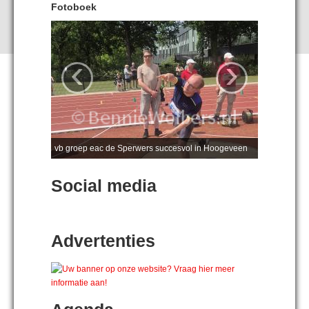
Fotoboek
‹
›
vb groep eac de Sperwers succesvol in Hoogeveen
Social media
Advertenties