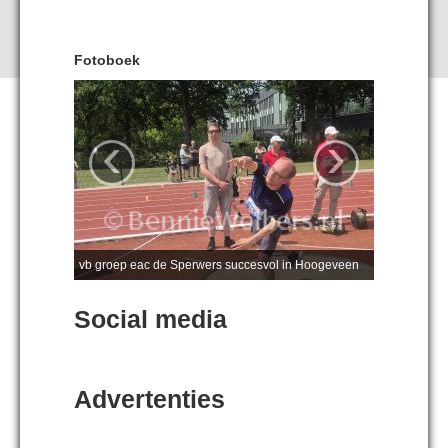
Fotoboek
‹
›
vb groep eac de Sperwers succesvol in Hoogeveen
Social media
Advertenties