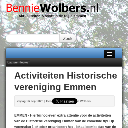
Zoek
Laatste nieuws
Home
Peter van Dijk Projects & Investments breidt samenwerking Emmen uit als
Activiteiten Historische
nieuwe rugsponsor
Alle categorieën
Najaar '26 staat live!
vereniging Emmen
102 kaarsen voor eeuwling Mieke Sijbom-Maatje
Over Bennie Wolbers
Emmen wint op Open Dag overtuigend van Almere City
Treffer van Quispel bezorgt FC Emmen droomstart
Adverteren
vrijdag 26 sep 2025 | Geschreven door Bennie Wolbers
ZATERDAG 08 AUG 2026
Contact / Tiplijn
EMMEN - Hierbij nog even extra attentie voor de activiteiten
Fotoboek
van de Historiche vereniging Emmen van de komende tijd. Op
woensdag 1 oktober organiseert het - lokaal comite dag van de