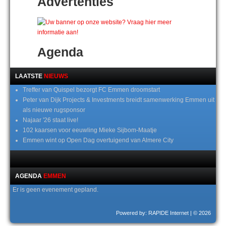
Advertenties
Agenda
LAATSTE
NIEUWS
Treffer van Quispel bezorgt FC Emmen droomstart
Peter van Dijk Projects & Investments breidt samenwerking Emmen uit
als nieuwe rugsponsor
Najaar '26 staat live!
102 kaarsen voor eeuwling Mieke Sijbom-Maatje
Emmen wint op Open Dag overtuigend van Almere City
AGENDA
EMMEN
Er is geen evenement gepland.
Powered by: RAPIDE Internet
| © 2026