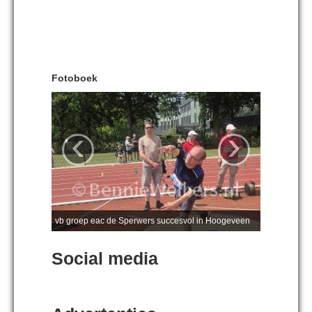
Fotoboek
‹
›
vb groep eac de Sperwers succesvol in Hoogeveen
Social media