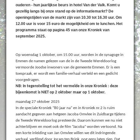
ouderen - hun jaarlijkse beurs in hotel Van der Valk. Komt u
gezellig langs bij onze stand op de informatiemarkt? De
openingstijden van de markt zijn van 10.30 tot 16.30 uur. Om
12.00 uur is voor 15 euro de mogelijkheid om te lunchen. Het
programma staat op pagina 45 van onze Kroniek van
september 2025.
Op woensdag 1 oktober, om 15.00 uur, worden in de synagoge in
Emmen de namen gelezen van de in de Tweede Wereldoorlog
vermoorde Joodse inwoners van de gemeente Emmen. Er is een
toespraak, er wordt een familie-verhaal verteld en een gedicht
voorgedragen.
NB: In tegenstelling tot het vermelde in onze Kroniek : deze
bijeenkomst is NIET op 2 oktober maar op 1 oktober.
maandag 27 oktober 2025
In de speciale Kroniek “80 jaar na” en in Kroniek nr.2 is ruim
aandacht gegeven aan hetgeen Jacoba Omvlee in Zuidbarge tijdens
de Tweede Wereldoorlog presteerde. Daarom kunnen we nu niet
achterblijven en moet ook de film “Jacoba” worden vertoond. Na
een korte inleiding van Jan Omvlee willen we dit indringende
verhaal, verfilmd door Joram ten Brink, nog eens laten zien. Dat