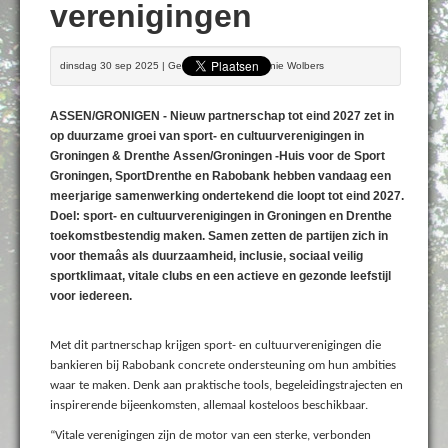
verenigingen
dinsdag 30 sep 2025 | Geschreven door Bennie Wolbers
ASSEN/GRONIGEN - Nieuw partnerschap tot eind 2027 zet in
op duurzame groei van sport- en cultuurverenigingen in
Groningen & Drenthe Assen/Groningen -Huis voor de Sport
Groningen, SportDrenthe en Rabobank hebben vandaag een
meerjarige samenwerking ondertekend die loopt tot eind 2027.
Doel: sport- en cultuurverenigingen in Groningen en Drenthe
toekomstbestendig maken. Samen zetten de partijen zich in
voor themaâs als duurzaamheid, inclusie, sociaal veilig
sportklimaat, vitale clubs en een actieve en gezonde leefstijl
voor iedereen.
Met dit partnerschap krijgen sport- en cultuurverenigingen die
bankieren bij Rabobank concrete ondersteuning om hun ambities
waar te maken. Denk aan praktische tools, begeleidingstrajecten en
inspirerende bijeenkomsten, allemaal kosteloos beschikbaar.
“Vitale verenigingen zijn de motor van een sterke, verbonden