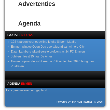
Advertenties
Agenda
LAATSTE
NIEUWS
102 kaarsen voor eeuwling Mieke Sijbom-Maatje
Emmen wint op Open Dag overtuigend van Almere City
Daan Lambers tekent eerste profcontract bij FC Emmen
Jubileumfeest 35 jaar De Amer
Hunzeloopwandeltocht keert op 19 september 2026 terug naar
Zuidlaren
AGENDA
EMMEN
Er is geen evenement gepland.
Powered by: RAPIDE Internet
| © 2026