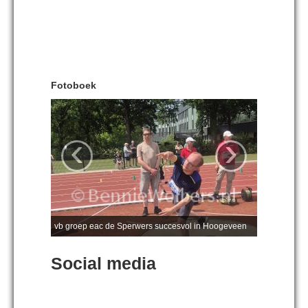
Fotoboek
‹
›
vb groep eac de Sperwers succesvol in Hoogeveen
Social media