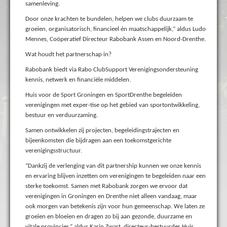
samenleving.
Door onze krachten te bundelen, helpen we clubs duurzaam te
groeien, organisatorisch, financieel én maatschappelijk,” aldus Ludo
Mennes, Coöperatief Directeur Rabobank Assen en Noord-Drenthe.
Wat houdt het partnerschap in?
Rabobank biedt via Rabo ClubSupport Verenigingsondersteuning
kennis, netwerk en financiële middelen.
Huis voor de Sport Groningen en SportDrenthe begeleiden
verenigingen met exper-tise op het gebied van sportontwikkeling,
bestuur en verduurzaming.
Samen ontwikkelen zij projecten, begeleidingstrajecten en
bijeenkomsten die bijdragen aan een toekomstgerichte
verenigingsstructuur.
“Dankzij de verlenging van dit partnership kunnen we onze kennis
en ervaring blijven inzetten om verenigingen te begeleiden naar een
sterke toekomst. Samen met Rabobank zorgen we ervoor dat
verenigingen in Groningen en Drenthe niet alleen vandaag, maar
ook morgen van betekenis zijn voor hun gemeenschap. We laten ze
groeien en bloeien en dragen zo bij aan gezonde, duurzame en
vitale provincies,” aldus Karin Zwart, directeur-bestuurder Huis