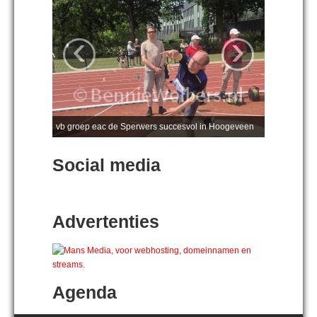
‹
›
vb groep eac de Sperwers succesvol in Hoogeveen
Social media
Advertenties
Agenda