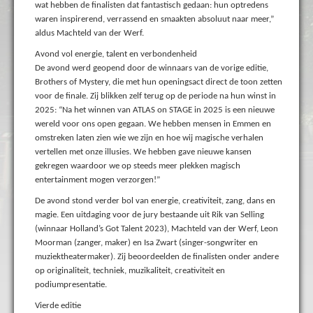
wat hebben de finalisten dat fantastisch gedaan: hun optredens
waren inspirerend, verrassend en smaakten absoluut naar meer,”
aldus Machteld van der Werf.
Avond vol energie, talent en verbondenheid
De avond werd geopend door de winnaars van de vorige editie,
Brothers of Mystery, die met hun openingsact direct de toon zetten
voor de finale. Zij blikken zelf terug op de periode na hun winst in
2025: “Na het winnen van ATLAS on STAGE in 2025 is een nieuwe
wereld voor ons open gegaan. We hebben mensen in Emmen en
omstreken laten zien wie we zijn en hoe wij magische verhalen
vertellen met onze illusies. We hebben gave nieuwe kansen
gekregen waardoor we op steeds meer plekken magisch
entertainment mogen verzorgen!”
De avond stond verder bol van energie, creativiteit, zang, dans en
magie. Een uitdaging voor de jury bestaande uit Rik van Selling
(winnaar Holland’s Got Talent 2023), Machteld van der Werf, Leon
Moorman (zanger, maker) en Isa Zwart (singer-songwriter en
muziektheatermaker). Zij beoordeelden de finalisten onder andere
op originaliteit, techniek, muzikaliteit, creativiteit en
podiumpresentatie.
Vierde editie