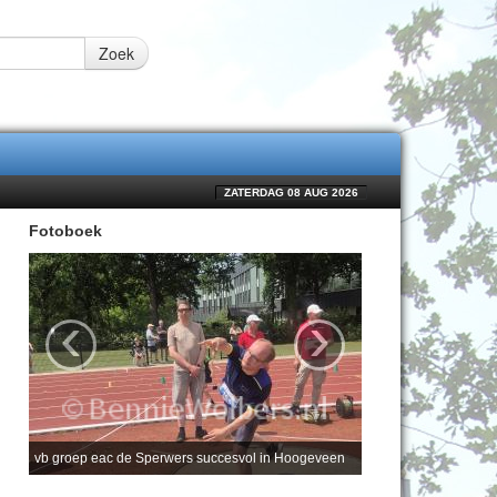
Zoek
ZATERDAG 08 AUG 2026
Fotoboek
‹
›
vb groep eac de Sperwers succesvol in Hoogeveen