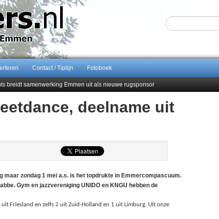
erteren
Contact / Tiplijn
Fotoboek
ents breidt samenwerking Emmen uit als nieuwe rugsponsor
etdance, deelname uit
Sijbom-Maatje
end van Almere City
men droomstart
 maar zondag 1 mei a.s. is het topdrukte in Emmercompascuum.
Klabbe. Gym en jazzvereniging UNIDO en KNGU hebben de
uit Friesland en zelfs 2 uit Zuid-Holland en 1 uit Limburg. Uit onze