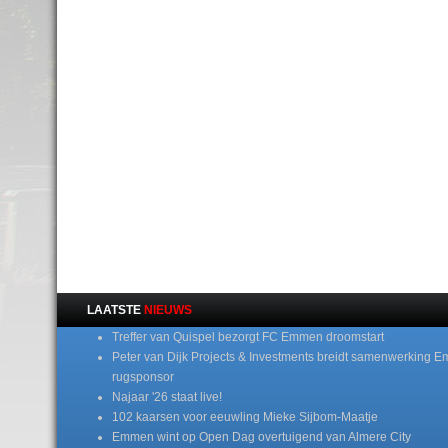
LAATSTE
NIEUWS
Treffer van Quispel bezorgt FC Emmen droomstart
Peter van Dijk Projects & Investments breidt samenwerking E
rugsponsor
Najaar '26 staat live!
102 kaarsen voor eeuwling Mieke Sijbom-Maatje
Emmen wint op Open Dag overtuigend van Almere City