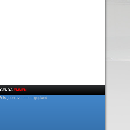
GENDA
EMMEN
Er is geen evenement gepland.