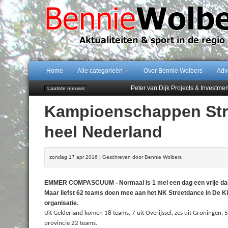
Home
Alle categorieën
Over Bennie Wolbers
Adv
Peter van Dijk Projects & Investm
Laatste nieuws
Najaar '26 staat live!
Kampioenschappen Stre
102 kaarsen voor eeuwling Mieke 
Emmen wint op Open Dag overtuig
heel Nederland
Treffer van Quispel bezorgt FC Em
zondag 17 apr 2016 | Geschreven door Bennie Wolbers
EMMER COMPASCUUM - Normaal is 1 mei een dag een vrije dag
Maar liefst 62 teams doen mee aan het NK Streetdance in De 
organisatie.
Uit Gelderland komen 18 teams, 7 uit Overijssel, zes uit Groningen, 5 
provincie 22 teams.