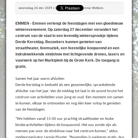
woensdag 24 dec 2025 | Geschreven door Bennie Wolbers
EMMEN - Emmen verlengt de feestdagen met een gloednieuw
winterevenement. Op zaterdag 27 december verandert het
centrum van de stad in een levendig wintersprookje tijdens
Derde Kerstdag. Bezoekers kunnen genieten van
straattheater, livemuziek, een feestelijke koopavond en een
indrukwekkende eindshow met lichtgevende drones, lasers en
vuurwerk op het Marktplein bij de Grote Kerk. De toegang is
gratis.
Samen het jaar warm afsluiten
Derde Kerstdag is bedoeld als een gezamenlijke, sprankelende
afsluiter van het jaar. Van de middag tot laat in de avond bruist het
centrum van activiteiten voor jong en oud. Een moment om samen
te komen, elkaar te ontmoeten en nog één keer volop te genieten
van de feestdagen.
“We hebben vanaf 15.00 uur prachtig straattheater en leuke
kinderactiviteiten tijdens de koopavond. Het zou zonde zijn als
mensen pas voor de eindshow naar het centrum komen,” aldus
medeorganisator Leonie Pluyter. “Bovendien is parkeren gratis, dus