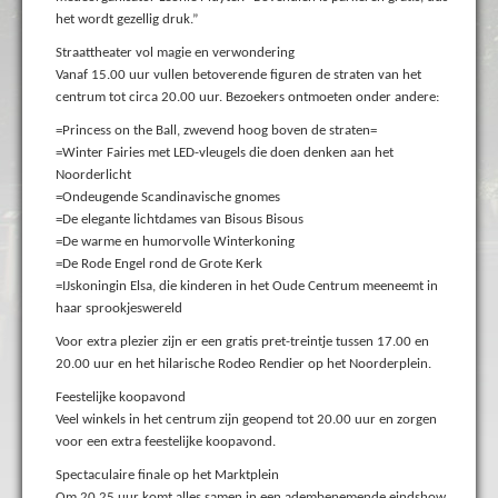
het wordt gezellig druk.”
Straattheater vol magie en verwondering
Vanaf 15.00 uur vullen betoverende figuren de straten van het
centrum tot circa 20.00 uur. Bezoekers ontmoeten onder andere:
=Princess on the Ball, zwevend hoog boven de straten=
=Winter Fairies met LED-vleugels die doen denken aan het
Noorderlicht
=Ondeugende Scandinavische gnomes
=De elegante lichtdames van Bisous Bisous
=De warme en humorvolle Winterkoning
=De Rode Engel rond de Grote Kerk
=IJskoningin Elsa, die kinderen in het Oude Centrum meeneemt in
haar sprookjeswereld
Voor extra plezier zijn er een gratis pret-treintje tussen 17.00 en
20.00 uur en het hilarische Rodeo Rendier op het Noorderplein.
Feestelijke koopavond
Veel winkels in het centrum zijn geopend tot 20.00 uur en zorgen
voor een extra feestelijke koopavond.
Spectaculaire finale op het Marktplein
Om 20.25 uur komt alles samen in een adembenemende eindshow