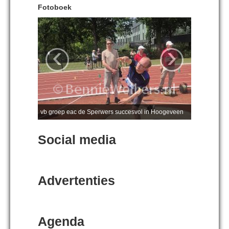
Fotoboek
‹
›
vb groep eac de Sperwers succesvol in Hoogeveen
Social media
Advertenties
Agenda