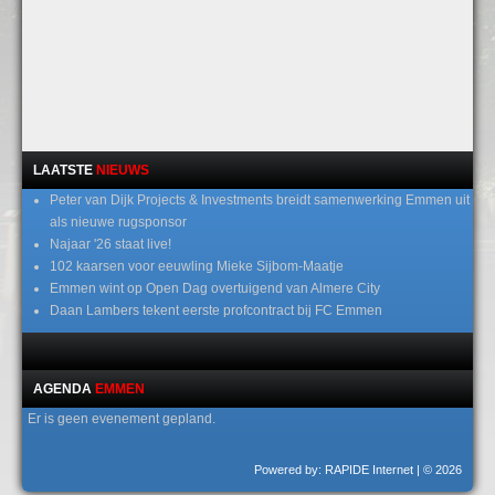
LAATSTE
NIEUWS
Peter van Dijk Projects & Investments breidt samenwerking Emmen uit
als nieuwe rugsponsor
Najaar '26 staat live!
102 kaarsen voor eeuwling Mieke Sijbom-Maatje
Emmen wint op Open Dag overtuigend van Almere City
Daan Lambers tekent eerste profcontract bij FC Emmen
AGENDA
EMMEN
Er is geen evenement gepland.
Powered by: RAPIDE Internet
| © 2026