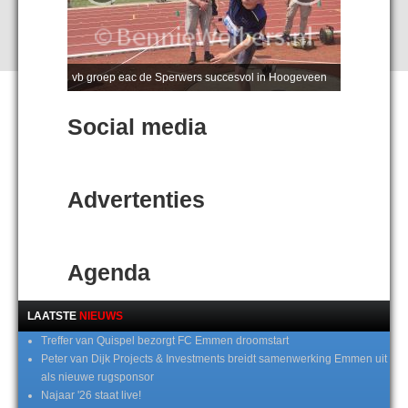
vb groep eac de Sperwers succesvol in Hoogeveen
Social media
Advertenties
Agenda
LAATSTE
NIEUWS
Treffer van Quispel bezorgt FC Emmen droomstart
Peter van Dijk Projects & Investments breidt samenwerking Emmen uit
als nieuwe rugsponsor
Najaar '26 staat live!