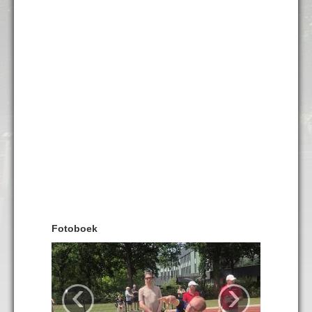
Fotoboek
‹
›