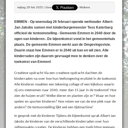
vrijdag 28 feb 2025 | Geschreven door Bennie Wolbers
EMMEN - Op woensdag 26 februari opende wethouder Albert-
Jan Jakobs samen met kinderburgemeester Tess Katerbarg
officieel de tentoonstelling - Gemeente Emmen in 2040 door de
ogen van kinderen-. De bijeenkomst vond in het gemeentehuis
plaats. De gemeente Emmen werkt aan de Omgevingsvisie.
Daarin staat hoe Emmen er in 2040 uit kan en wil zien. Alle
kinderraden zijn daarom gevraagd mee te denken over de
toekomst van Emmen!
Creatieve opdracht Via een creatieve opdracht dachten de
kinderraden na over hoe hun leefomgeving eruitziet in de toekomst.
Alle kinderen maakten een tekening collage of een kijkdoos waarin
zij ons meenemen naar 2040, meer dan 15 jaar in de toekomst! Hoe
zien de huizen eruit? Welke dieren en planten zijn er? Waar en hoe
spelen en sporten kinderen? Hoe reizen we van de ene plek naar de
andere? De tentoonstelling lijkt wel een tijdmachine!
In gesprek met de kinderen Tijdens de bijeenkomst sprak Albert-Jan
Jakobs de kinderen van de verschillende kinderraden over hun
zelfgemaakte creaties. De kinderen hebben een toelichting gegeven