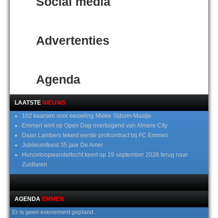
Social media
Advertenties
Agenda
LAATSTE
NIEUWS
102 kaarsen voor eeuwling Mieke Sijbom-Maatje
Emmen wint op Open Dag overtuigend van Almere City
Daan Lambers tekent eerste profcontract bij FC Emmen
Jubileumfeest 35 jaar De Amer
Hunzeloopwandeltocht keert op 19 september 2026 terug naar
Zuidlaren
AGENDA
EMMEN
Er is geen evenement gepland.