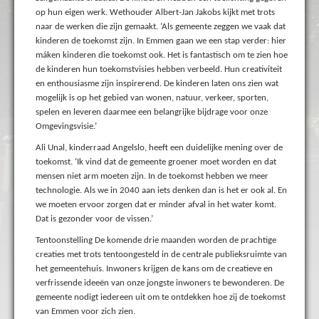
op hun eigen werk. Wethouder Albert-Jan Jakobs kijkt met trots
naar de werken die zijn gemaakt. ‘Als gemeente zeggen we vaak dat
kinderen de toekomst zijn. In Emmen gaan we een stap verder: hier
máken kinderen die toekomst ook. Het is fantastisch om te zien hoe
de kinderen hun toekomstvisies hebben verbeeld. Hun creativiteit
en enthousiasme zijn inspirerend. De kinderen laten ons zien wat
mogelijk is op het gebied van wonen, natuur, verkeer, sporten,
spelen en leveren daarmee een belangrijke bijdrage voor onze
Omgevingsvisie.’
Ali Unal, kinderraad Angelslo, heeft een duidelijke mening over de
toekomst. ‘Ik vind dat de gemeente groener moet worden en dat
mensen niet arm moeten zijn. In de toekomst hebben we meer
technologie. Als we in 2040 aan iets denken dan is het er ook al. En
we moeten ervoor zorgen dat er minder afval in het water komt.
Dat is gezonder voor de vissen.’
Tentoonstelling De komende drie maanden worden de prachtige
creaties met trots tentoongesteld in de centrale publieksruimte van
het gemeentehuis. Inwoners krijgen de kans om de creatieve en
verfrissende ideeën van onze jongste inwoners te bewonderen. De
gemeente nodigt iedereen uit om te ontdekken hoe zij de toekomst
van Emmen voor zich zien.