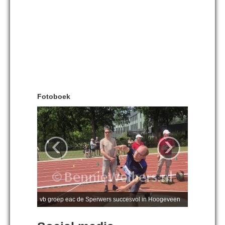
Fotoboek
‹
›
vb groep eac de Sperwers succesvol in Hoogeveen