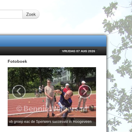
Zoek
VRIJDAG 07 AUG 2026
Fotoboek
‹
›
vb groep eac de Sperwers succesvol in Hoogeveen