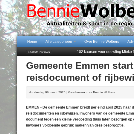
Home
Alle categorieën
Over Bennie Wolbers
Adv
102 kaarsen voor eeuwling Mieke 
Laatste nieuws
Emmen wint op Open Dag overtuig
Gemeente Emmen start
Daan Lambers tekent eerste profc
Jubileumfeest 35 jaar De Amer
reisdocument of rijbewi
Najaar '26 staat live!
donderdag 06 maart 2025 | Geschreven door Bennie Wolbers
EMMEN - De gemeente Emmen breidt per eind april 2025 haar die
reisdocumenten en rijbewijzen. Inwoners van de gemeente Emm
document tegen een kleine vergoeding thuis laten bezorgen op
inwoners voldoende gebruik maken van deze bezorgoptie.