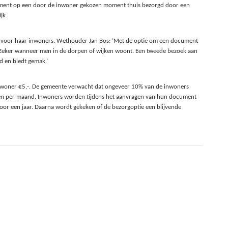
ument op een door de inwoner gekozen moment thuis bezorgd door een
jk.
ng voor haar inwoners. Wethouder Jan Bos: ‘Met de optie om een document
. Zeker wanneer men in de dorpen of wijken woont. Een tweede bezoek aan
d en biedt gemak.’
inwoner €5,-. De gemeente verwacht dat ongeveer 10% van de inwoners
gen per maand. Inwoners worden tijdens het aanvragen van hun document
 voor een jaar. Daarna wordt gekeken of de bezorgoptie een blijvende