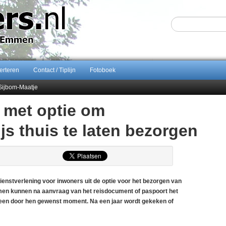
erteren
Contact / Tiplijn
Fotoboek
Sijbom-Maatje
end van Almere City
 met optie om
ontract bij FC Emmen
js thuis te laten bezorgen
nstverlening voor inwoners uit de optie voor het bezorgen van
en kunnen na aanvraag van het reisdocument of paspoort het
 een door hen gewenst moment. Na een jaar wordt gekeken of