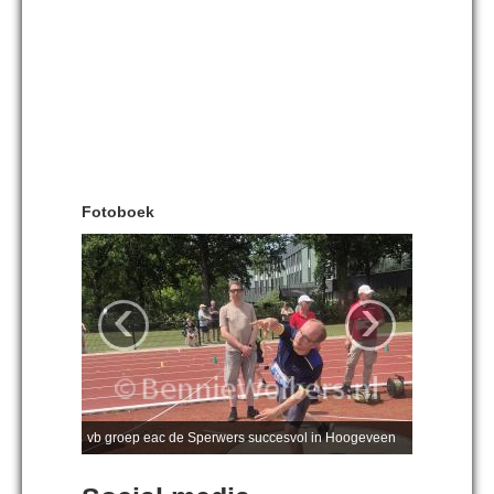
Fotoboek
‹
›
vb groep eac de Sperwers succesvol in Hoogeveen