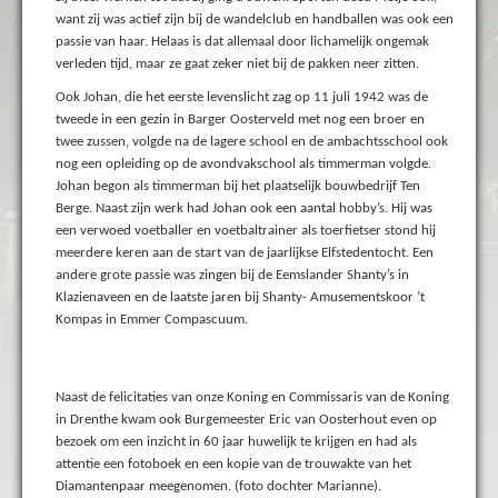
want zij was actief zijn bij de wandelclub en handballen was ook een
passie van haar. Helaas is dat allemaal door lichamelijk ongemak
verleden tijd, maar ze gaat zeker niet bij de pakken neer zitten.
Ook Johan, die het eerste levenslicht zag op 11 juli 1942 was de
tweede in een gezin in Barger Oosterveld met nog een broer en
twee zussen, volgde na de lagere school en de ambachtsschool ook
nog een opleiding op de avondvakschool als timmerman volgde.
Johan begon als timmerman bij het plaatselijk bouwbedrijf Ten
Berge. Naast zijn werk had Johan ook een aantal hobby’s. Hij was
een verwoed voetballer en voetbaltrainer als toerfietser stond hij
meerdere keren aan de start van de jaarlijkse Elfstedentocht. Een
andere grote passie was zingen bij de Eemslander Shanty’s in
Klazienaveen en de laatste jaren bij Shanty- Amusementskoor ’t
Kompas in Emmer Compascuum.
Naast de felicitaties van onze Koning en Commissaris van de Koning
in Drenthe kwam ook Burgemeester Eric van Oosterhout even op
bezoek om een inzicht in 60 jaar huwelijk te krijgen en had als
attentie een fotoboek en een kopie van de trouwakte van het
Diamantenpaar meegenomen. (foto dochter Marianne).