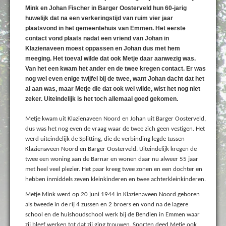
Mink en Johan Fischer in Barger Oosterveld hun 60-jarig
huwelijk dat na een verkeringstijd van ruim vier jaar
plaatsvond in het gemeentehuis van Emmen. Het eerste
contact vond plaats nadat een vriend van Johan in
Klazienaveen moest oppassen en Johan dus met hem
meeging. Het toeval wilde dat ook Metje daar aanwezig was.
Van het een kwam het ander en de twee kregen contact. Er was
nog wel even enige twijfel bij de twee, want Johan dacht dat het
al aan was, maar Metje die dat ook wel wilde, wist het nog niet
zeker. Uiteindelijk is het toch allemaal goed gekomen.
Metje kwam uit Klazienaveen Noord en Johan uit Barger Oosterveld,
dus was het nog even de vraag waar de twee zich geen vestigen. Het
werd uiteindelijk de Splitting, die de verbinding legde tussen
Klazienaveen Noord en Barger Oosterveld. Uiteindelijk kregen de
twee een woning aan de Barnar en wonen daar nu alweer 55 jaar
met heel veel plezier. Het paar kreeg twee zonen en een dochter en
hebben inmiddels zeven kleinkinderen en twee achterkleinkinderen.
Metje Mink werd op 20 juni 1944 in Klazienaveen Noord geboren
als tweede in de rij 4 zussen en 2 broers en vond na de lagere
school en de huishoudschool werk bij de Bendien in Emmen waar
zij bleef werken tot dat zij ging trouwen. Sporten deed Metje ook,