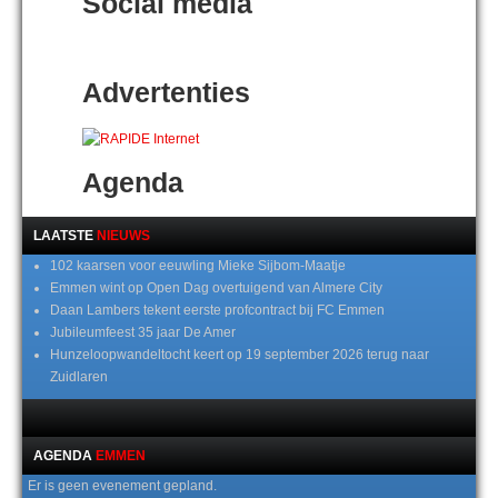
Social media
Advertenties
Agenda
LAATSTE
NIEUWS
102 kaarsen voor eeuwling Mieke Sijbom-Maatje
Emmen wint op Open Dag overtuigend van Almere City
Daan Lambers tekent eerste profcontract bij FC Emmen
Jubileumfeest 35 jaar De Amer
Hunzeloopwandeltocht keert op 19 september 2026 terug naar
Zuidlaren
AGENDA
EMMEN
Er is geen evenement gepland.