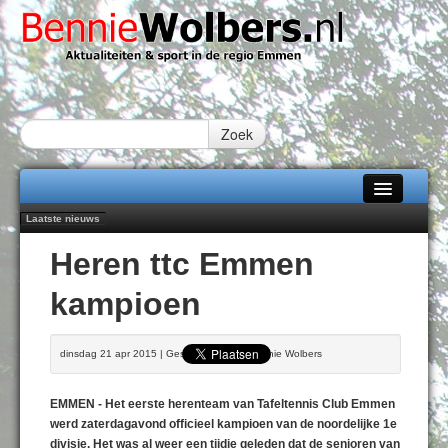
Zoek
Laatste nieuws
Home
Peter van Dijk Projects & Investments breidt samenwerking Emmen uit als
Heren ttc Emmen
nieuwe rugsponsor
Alle categorieën
Najaar '26 staat live!
kampioen
102 kaarsen voor eeuwling Mieke Sijbom-Maatje
Over Bennie Wolbers
Emmen wint op Open Dag overtuigend van Almere City
Treffer van Quispel bezorgt FC Emmen droomstart
Adverteren
dinsdag 21 apr 2015 | Geschreven door Bennie Wolbers
ZATERDAG 08 AUG 2026
Contact / Tiplijn
EMMEN - Het eerste herenteam van Tafeltennis Club Emmen
Fotoboek
werd zaterdagavond officieel kampioen van de noordelijke 1e
divisie. Het was al weer een tijdje geleden dat de senioren van