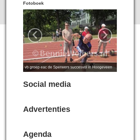
Fotoboek
‹
›
vb groep eac de Sperwers succesvol in Hoogeveen
Social media
Advertenties
Agenda