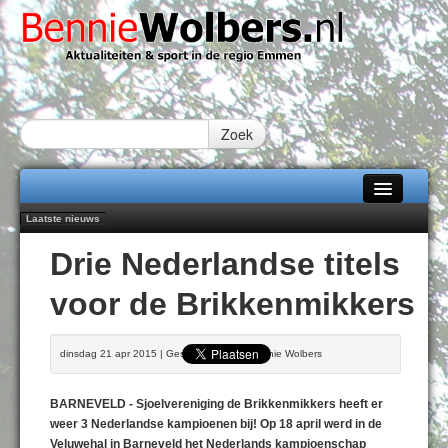
Zoek
Laatste nieuws
Home
Peter van Dijk Projects & Investments breidt samenwerking Emmen uit als
Drie Nederlandse titels
nieuwe rugsponsor
Alle categorieën
Najaar '26 staat live!
voor de Brikkenmikkers
102 kaarsen voor eeuwling Mieke Sijbom-Maatje
Over Bennie Wolbers
Emmen wint op Open Dag overtuigend van Almere City
Treffer van Quispel bezorgt FC Emmen droomstart
Adverteren
dinsdag 21 apr 2015 | Geschreven door Bennie Wolbers
ZATERDAG 08 AUG 2026
Contact / Tiplijn
BARNEVELD - Sjoelvereniging de Brikkenmikkers heeft er
Fotoboek
weer 3 Nederlandse kampioenen bij! Op 18 april werd in de
Veluwehal in Barneveld het Nederlands kampioenschap