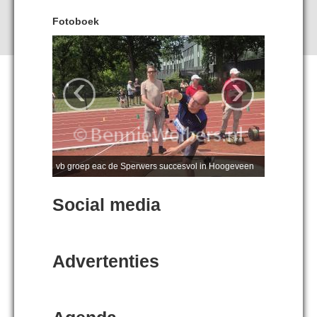
Fotoboek
‹
›
vb groep eac de Sperwers succesvol in Hoogeveen
Social media
Advertenties