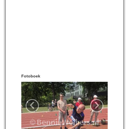
Fotoboek
‹
›