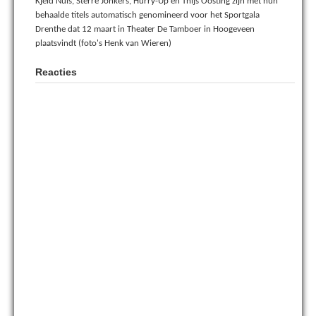
Kjeld Nuis, Sterre Jonkers, Hurry-Up en Thijs Oosting zijn met hun
behaalde titels automatisch genomineerd voor het Sportgala
Drenthe dat 12 maart in Theater De Tamboer in Hoogeveen
plaatsvindt (foto's Henk van Wieren)
Reacties