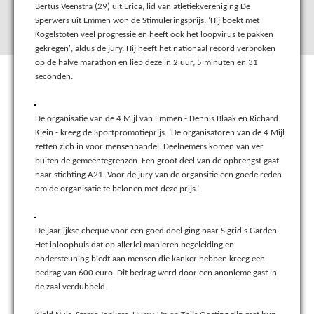
Bertus Veenstra (29) uit Erica, lid van atletiekvereniging De
Sperwers uit Emmen won de Stimuleringsprijs. ‘Hij boekt met
Kogelstoten veel progressie en heeft ook het loopvirus te pakken
gekregen', aldus de jury. Hij heeft het nationaal record verbroken
op de halve marathon en liep deze in 2 uur, 5 minuten en 31
seconden.
De organisatie van de 4 Mijl van Emmen - Dennis Blaak en Richard
Klein - kreeg de Sportpromotieprijs. ‘De organisatoren van de 4 Mijl
zetten zich in voor mensenhandel. Deelnemers komen van ver
buiten de gemeentegrenzen. Een groot deel van de opbrengst gaat
naar stichting A21. Voor de jury van de organsitie een goede reden
om de organisatie te belonen met deze prijs.’
De jaarlijkse cheque voor een goed doel ging naar Sigrid's Garden.
Het inloophuis dat op allerlei manieren begeleiding en
ondersteuning biedt aan mensen die kanker hebben kreeg een
bedrag van 600 euro. Dit bedrag werd door een anonieme gast in
de zaal verdubbeld.