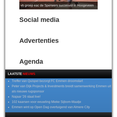
vb groep eac de Sperwers succesvol in Hoogeveen
Social media
Advertenties
Agenda
LAATSTE
NIEUWS
Treffer van Quispel bezorgt FC Emmen droomstart
Peter van Dijk Projects & Investments breidt samenwerking Emmen uit
als nieuwe rugsponsor
Najaar '26 staat live!
102 kaarsen voor eeuwling Mieke Sijbom-Maatje
Emmen wint op Open Dag overtuigend van Almere City