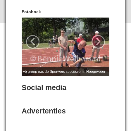
Fotoboek
‹
›
vb groep eac de Sperwers succesvol in Hoogeveen
Social media
Advertenties