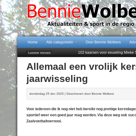
Home
Alle categorieën
Over Bennie Wolbers
Adv
102 kaarsen voor eeuwling Mieke 
Laatste nieuws
Emmen wint op Open Dag overtuig
Allemaal een vrolijk ke
Daan Lambers tekent eerste profc
Jubileumfeest 35 jaar De Amer
jaarwisseling
Najaar '26 staat live!
donderdag 25 dec 2025 | Geschreven door Bennie Wolbers
Voor iedereen die ik nog niet heb bereikt nog prettige kerstda
sportief weer een goed jaar mag worden. Via deze weg ook succes
Zaalvoetbaltoernooi.