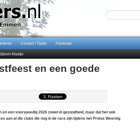
erteren
Contact / Tiplijn
Fotoboek
Sijbom-Maatje
end van Almere City
rstfeest en een goede
ontract bij FC Emmen
gen en een voorspoedig 2026 zowel in gezondheid, maar dat het ook
 aan al die clubs die nog in de race zijn tijdens het Protos Weering