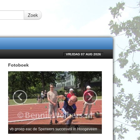
Zoek
VRIJDAG 07 AUG 2026
Fotoboek
‹
›
vb groep eac de Sperwers succesvol in Hoogeveen