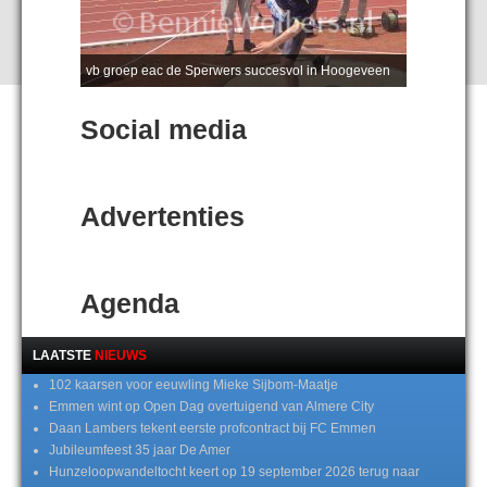
vb groep eac de Sperwers succesvol in Hoogeveen
Social media
Advertenties
Agenda
LAATSTE
NIEUWS
102 kaarsen voor eeuwling Mieke Sijbom-Maatje
Emmen wint op Open Dag overtuigend van Almere City
Daan Lambers tekent eerste profcontract bij FC Emmen
Jubileumfeest 35 jaar De Amer
Hunzeloopwandeltocht keert op 19 september 2026 terug naar