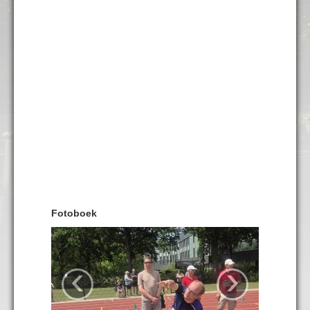
Fotoboek
‹
›