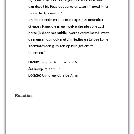
bijzondere avond: nostalgisch en toch helemaal
van deze tijd. Page doet precies waar hij goed in is:
mooie liedjes maken.’
‘De innemende en charmant ogende romanticus
Gregory Page, die in een welverdiende volle zaal
hartelijk door het publiek wordt verwelkomd, weet
de mensen dan ook met zijn liedjes en talloze korte
anekdotes een glimlach op hun gezicht te
bezorgen.’
Datum:
vrijdag 20 maart 2026
Aanvang:
20:00 uur
Locatie:
Cultureel Café De Amer
Reacties