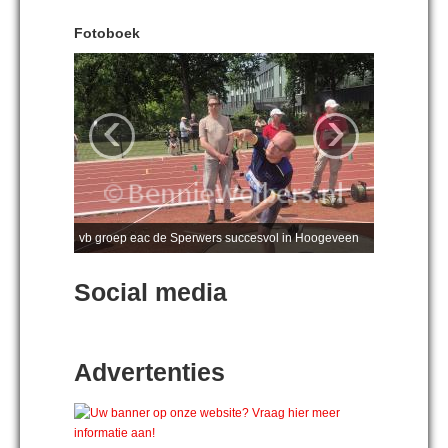
Fotoboek
‹
›
vb groep eac de Sperwers succesvol in Hoogeveen
Social media
Advertenties