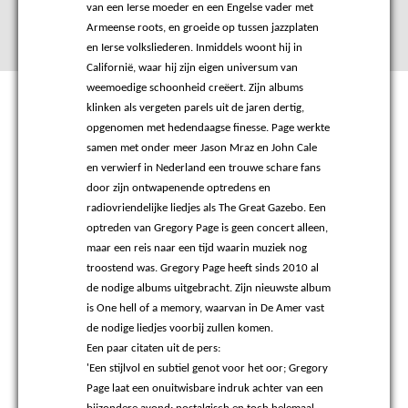
van een Ierse moeder en een Engelse vader met
Armeense roots, en groeide op tussen jazzplaten
en Ierse volksliederen. Inmiddels woont hij in
Californië, waar hij zijn eigen universum van
weemoedige schoonheid creëert. Zijn albums
klinken als vergeten parels uit de jaren dertig,
opgenomen met hedendaagse finesse. Page werkte
samen met onder meer Jason Mraz en John Cale
en verwierf in Nederland een trouwe schare fans
door zijn ontwapenende optredens en
radiovriendelijke liedjes als The Great Gazebo. Een
optreden van Gregory Page is geen concert alleen,
maar een reis naar een tijd waarin muziek nog
troostend was. Gregory Page heeft sinds 2010 al
de nodige albums uitgebracht. Zijn nieuwste album
is One hell of a memory, waarvan in De Amer vast
de nodige liedjes voorbij zullen komen.
Een paar citaten uit de pers:
'Een stijlvol en subtiel genot voor het oor; Gregory
Page laat een onuitwisbare indruk achter van een