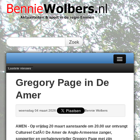
Zoek
Laatste nieuws
Home
Najaar '26 staat live!
Gregory Page in De
102 kaarsen voor eeuwling Mieke Sijbom-Maatje
Alle categorieën
Emmen wint op Open Dag overtuigend van Almere City
Amer
Daan Lambers tekent eerste profcontract bij FC Emmen
Over Bennie Wolbers
Peter van Dijk Projects & Investments breidt samenwerking Emmen uit als
nieuwe rugsponsor
Adverteren
woensdag 04 maart 2026 | Geschreven door Bennie Wolbers
VRIJDAG 07 AUG 2026
Contact / Tiplijn
AMEN - Op vrijdag 20 maart aanstaande om 20.00 uur ontvangt
Fotoboek
Cultureel CafÃ© De Amer de Anglo-Armeense zanger,
songwriter en verhalenverteller Gregory Page met zijn