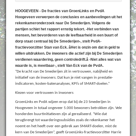
HOOGEVEEN - De fracties van GroenLinks en PvdA
Hoogeveen verwerpen de conclusies en aanbevelingen uit het
rekenkameronderzoek naar De Smederijen. Volgens de
partijen schiet het rapport ernstig tekort. -Het verbinden van
mensen, het bevorderen van de leefbaarheid in een buurt of
dorp staat centraal bij De Smederijen-, stelt PvdA-
fractievoorzitter Stan van Eck. âHet is onzin om dat in geld te
willen uitdrukken. De inwoners die actief zijn bij De Smederijen
verdienen waardering, geen controledrift.â -Niet alles wat van
waarde is, is meetbaar-, stelt Van Eck van de PvdA.
“De kracht van De Smederijen zit in vertrouwen, nabijheid en
initiatief van de inwoners. Dat kun je niet vangen in prestatie-
indicatoren, kosten-batenanalyses, KPI’s of SMART-doelen.”
Kiezen voor vertrouwen in inwoners
GroenLinks en PvdA wijzen erop dat bij de 23 Smederijen in
Hoogeveen in totaal ongeveer 5.000 bewoners betrokken zijn. Vele
honderden buurtinitiatieven zijn al gerealiseerd. “Wie dat
terugbrengt tot waarderingssubsidies zoals de rekenkamer het
noemt en het heeft over een gebrek aan SMART-doelen, mist de
kern van De Smederijen”, geeft GroenLinks-fractievoorzitter Harrie