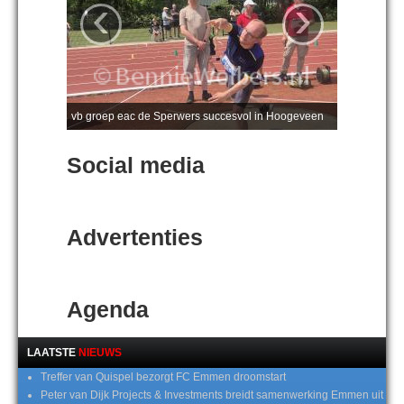
‹
›
vb groep eac de Sperwers succesvol in Hoogeveen
Social media
Advertenties
Agenda
LAATSTE
NIEUWS
Treffer van Quispel bezorgt FC Emmen droomstart
Peter van Dijk Projects & Investments breidt samenwerking Emmen uit