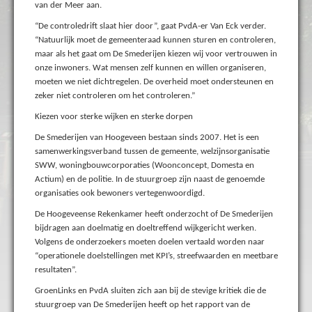
van der Meer aan.
“De controledrift slaat hier door”, gaat PvdA-er Van Eck verder.
“Natuurlijk moet de gemeenteraad kunnen sturen en controleren,
maar als het gaat om De Smederijen kiezen wij voor vertrouwen in
onze inwoners. Wat mensen zelf kunnen en willen organiseren,
moeten we niet dichtregelen. De overheid moet ondersteunen en
zeker niet controleren om het controleren.”
Kiezen voor sterke wijken en sterke dorpen
De Smederijen van Hoogeveen bestaan sinds 2007. Het is een
samenwerkingsverband tussen de gemeente, welzijnsorganisatie
SWW, woningbouwcorporaties (Woonconcept, Domesta en
Actium) en de politie. In de stuurgroep zijn naast de genoemde
organisaties ook bewoners vertegenwoordigd.
De Hoogeveense Rekenkamer heeft onderzocht of De Smederijen
bijdragen aan doelmatig en doeltreffend wijkgericht werken.
Volgens de onderzoekers moeten doelen vertaald worden naar
“operationele doelstellingen met KPI’s, streefwaarden en meetbare
resultaten”.
GroenLinks en PvdA sluiten zich aan bij de stevige kritiek die de
stuurgroep van De Smederijen heeft op het rapport van de