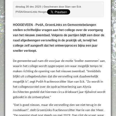
dinsdag 30 dec 2025 | Geschreven door Stan van Eck
PVDA/GroenLinks Hoogeveen
HOOGEVEEN - PvdA, GroenLinks en Gemeentebelangen
stellen schriftelijke vragen aan het college over de voortgang
van het nieuwe zwembad. Volgens de partijen blijft een door de
raad afgedwongen versnelling in de praktijk uit, terwijl het
college zelf aangeeft dat het ontwerpproces bijna een jaar
sneller verloopt.
De gemeenteraad nam dit voorjaar de motie ‘Sneller zwemmen’ aan,
waarin het college wordt opgeroepen om waar mogelijk tempo te
maken richting de opening van het nieuwe zwembad. “Inmiddels
blijkt uit collegebesluiten dat die versnelling ook daadwerkelijk
mogelijk is”, zegt PvdA-fractievoorzitter Stan van Eck. “Zo wordt in
het collegevoorstel over de opdrachtverlening aan Alynia
Architecten gesteld dat hiermee circa driekwart jaar tijdwinst wordt
geboekt in de ontwerpfase.”
“Dat is goed nieuws, maar die versnelling zien we niet terug in de
routekaart”, stelt GroenLinks-fractievoorzitter Harrie van der Meer.
“De opening staat nog steeds op mei 2029. Dan rijst de vraag: waar