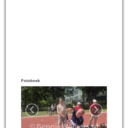
Fotoboek
‹
›