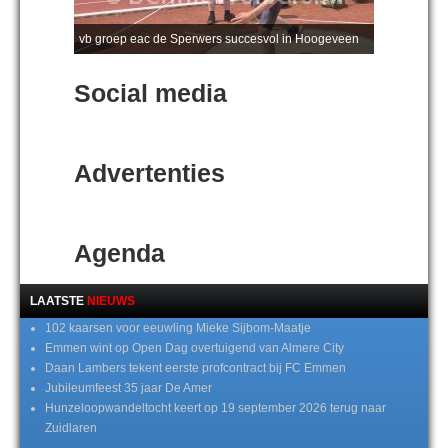
vb groep eac de Sperwers succesvol in Hoogeveen
Social media
Advertenties
Agenda
LAATSTE
NIEUWS
102 kaarsen voor eeuwling Mieke Sijbom-Maatje
Emmen wint op Open Dag overtuigend van Almere City
Daan Lambers tekent eerste profcontract bij FC Emmen
Jubileumfeest 35 jaar De Amer
Hunzeloopwandeltocht keert op 19 september 2026 terug naar
Zuidlaren