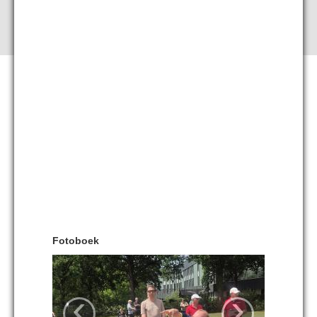
Fotoboek
‹
›