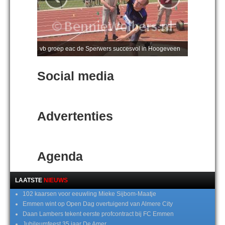
vb groep eac de Sperwers succesvol in Hoogeveen
Social media
Advertenties
Agenda
LAATSTE
NIEUWS
102 kaarsen voor eeuwling Mieke Sijbom-Maatje
Emmen wint op Open Dag overtuigend van Almere City
Daan Lambers tekent eerste profcontract bij FC Emmen
Jubileumfeest 35 jaar De Amer