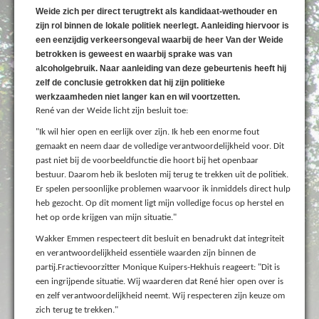
Weide zich per direct terugtrekt als kandidaat-wethouder en
zijn rol binnen de lokale politiek neerlegt. Aanleiding hiervoor is
een eenzijdig verkeersongeval waarbij de heer Van der Weide
betrokken is geweest en waarbij sprake was van
alcoholgebruik. Naar aanleiding van deze gebeurtenis heeft hij
zelf de conclusie getrokken dat hij zijn politieke
werkzaamheden niet langer kan en wil voortzetten.
René van der Weide licht zijn besluit toe:
"Ik wil hier open en eerlijk over zijn. Ik heb een enorme fout
gemaakt en neem daar de volledige verantwoordelijkheid voor. Dit
past niet bij de voorbeeldfunctie die hoort bij het openbaar
bestuur. Daarom heb ik besloten mij terug te trekken uit de politiek.
Er spelen persoonlijke problemen waarvoor ik inmiddels direct hulp
heb gezocht. Op dit moment ligt mijn volledige focus op herstel en
het op orde krijgen van mijn situatie."
Wakker Emmen respecteert dit besluit en benadrukt dat integriteit
en verantwoordelijkheid essentiële waarden zijn binnen de
partij.Fractievoorzitter Monique Kuipers-Hekhuis reageert: "Dit is
een ingrijpende situatie. Wij waarderen dat René hier open over is
en zelf verantwoordelijkheid neemt. Wij respecteren zijn keuze om
zich terug te trekken."