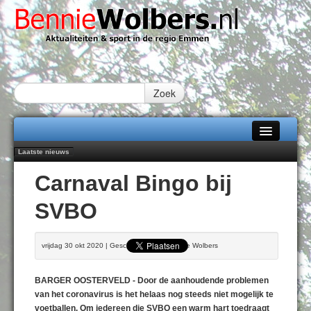
Zoek
Laatste nieuws
Home
Peter van Dijk Projects & Investments breidt samenwerking Emmen uit als
Carnaval Bingo bij
nieuwe rugsponsor
Alle categorieën
Najaar '26 staat live!
SVBO
102 kaarsen voor eeuwling Mieke Sijbom-Maatje
Over Bennie Wolbers
Emmen wint op Open Dag overtuigend van Almere City
Treffer van Quispel bezorgt FC Emmen droomstart
Adverteren
vrijdag 30 okt 2020 | Geschreven door Bennie Wolbers
ZATERDAG 08 AUG 2026
Contact / Tiplijn
BARGER OOSTERVELD - Door de aanhoudende problemen
Fotoboek
van het coronavirus is het helaas nog steeds niet mogelijk te
voetballen. Om iedereen die SVBO een warm hart toedraagt