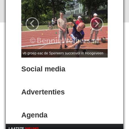
‹
›
vb groep eac de Sperwers succesvol in Hoogeveen
Social media
Advertenties
Agenda
LAATSTE
NIEUWS