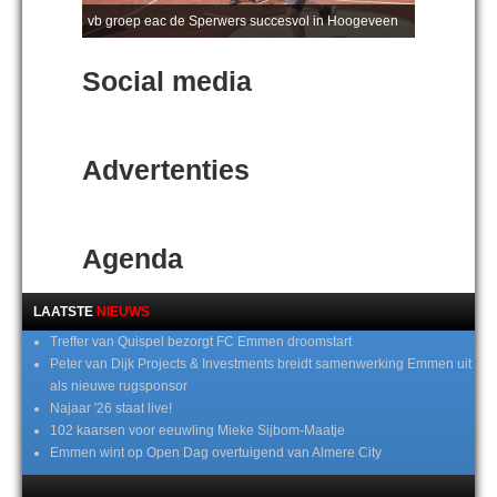
vb groep eac de Sperwers succesvol in Hoogeveen
Social media
Advertenties
Agenda
LAATSTE
NIEUWS
Treffer van Quispel bezorgt FC Emmen droomstart
Peter van Dijk Projects & Investments breidt samenwerking Emmen uit
als nieuwe rugsponsor
Najaar '26 staat live!
102 kaarsen voor eeuwling Mieke Sijbom-Maatje
Emmen wint op Open Dag overtuigend van Almere City