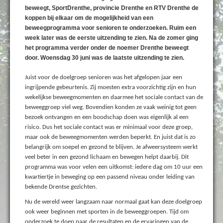
beweegt, SportDrenthe, provincie Drenthe en RTV Drenthe de
koppen bij elkaar om de mogelijkheid van een
beweegprogramma voor senioren te onderzoeken. Ruim een
week later was de eerste uitzending te zien. Na de zomer ging
het programma verder onder de noemer Drenthe beweegt
door. Woensdag 30 juni was de laatste uitzending te zien.
Juist voor de doelgroep senioren was het afgelopen jaar een
ingrijpende gebeurtenis. Zij moesten extra voorzichtig zijn en hun
wekelijkse beweegmomenten en daarmee het sociale contact van de
beweeggroep viel weg. Bovendien konden ze vaak weinig tot geen
bezoek ontvangen en een boodschap doen was eigenlijk al een
risico. Dus het sociale contact was er minimaal voor deze groep,
maar ook de beweegmomenten werden beperkt. En juist dat is zo
belangrijk om soepel en gezond te blijven. Je afweersysteem werkt
veel beter in een gezond lichaam en bewegen helpt daarbij. Dit
programma was voor velen een uitkomst: iedere dag om 10 uur een
kwartiertje in beweging op een passend niveau onder leiding van
bekende Drentse gezichten.
Nu de wereld weer langzaam naar normaal gaat kan deze doelgroep
ook weer beginnen met sporten in de beweeggroepen. Tijd om
onderzoek te doen naar de resultaten en de ervaringen van de