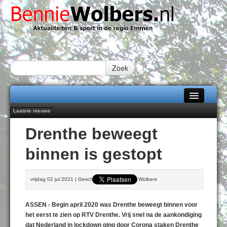
Zoek
Laatste nieuws
Home
Peter van Dijk Projects & Investments breidt samenwerking Emmen uit als
Drenthe beweegt
nieuwe rugsponsor
Alle categorieën
Najaar '26 staat live!
binnen is gestopt
102 kaarsen voor eeuwling Mieke Sijbom-Maatje
Over Bennie Wolbers
Emmen wint op Open Dag overtuigend van Almere City
Treffer van Quispel bezorgt FC Emmen droomstart
Adverteren
vrijdag 02 jul 2021 | Geschreven door Bennie Wolbers
MAANDAG 10 AUG 2026
Contact / Tiplijn
ASSEN - Begin april 2020 was Drenthe beweegt binnen voor
Fotoboek
het eerst te zien op RTV Drenthe. Vrij snel na de aankondiging
dat Nederland in lockdown ging door Corona staken Drenthe