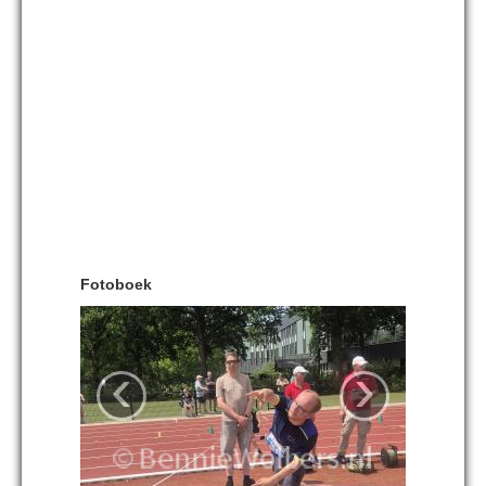
Fotoboek
‹
›