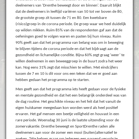
deelnemers van ‘Drenthe beweegt door en binnen’. Daaruit blijkt
dat de deelnemers in leeftijd variëren van 50 tot ver boven de 80,
de grootste groep zit tussen de 71 en 80. Een kwetsbare
(risico)groep in de corona periode. De groep waar we heel duidelijk
op wilden mikken. Ruim 85% van de respondenten gaf aan dat de
oefeningen goed te volgen waren en pasten bij hun niveau. Ruim
90% geeft aan dat het programma van belang was om in beweging
te blijven tijdens de corona periode en dat het bijdraagt aan de
gezondheid en lichamelijke conditie. Bijna 60% zegt graag ‘weer’ te
willen deelnemen in een beweeggroep in de buurt zodra het weer
kan. Nog eens 31% zegt dat misschien te willen. Met eindcijfers
tussen de 7 en 10 is dit voor ons een teken dat we er goed aan
hebben gedaan het programma op te starten.
Men geeft aan dat het programma iets heeft gedaan voor de fysieke
en mentale gezondheid en dat het een belangrijk onderdeel was van
de dag routine. Het geschikte niveau en het feit dat het vanuit de
eigen huiskamer meegedaan kon worden werd als heel positief
ervaren. Het gaf mensen een beetje veiligheid en houvast in een
rare periode. Woensdag 30 juni is de laatste uitzending voor de
zomervakantie. Drenthe beweegt en SportDrenthe raden alle
deelnemers aan voor de zomer een mooi (buiten)alternatief te
zoeken. “We helpen graag om iedereen een passend vervolg te