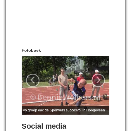
Fotoboek
‹
›
vb groep eac de Sperwers succesvol in Hoogeveen
Social media