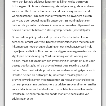
komt een isolatie-adviseur langs om te kijken welke vorm van
isolatie geschikt is voor de woning. Vervolgens zorgt deze adviseur
voor een offerte en het indienen van de aanvraag samen met de
woningeigenaar. ”Op deze manier willen wij de inwoners die een
aanvraag doen zoveel mogelijk ontzorgen. En woningeigenaren
hebben de garantie dat de werkzaamheden worden uitgevoerd en
hoeven niet zelf te betalen”, aldus gedeputeerde Tjisse Stelpstra.
De subsidieregeling is door de provincie Drenthe in het leven
geroepen, omdat voor veel Drentse woningeigenaren met een laag
inkomen een hoge energierekening en een slecht geïsoleerd huis
dagelijkse realiteit is. Daar komen de stijgende energiekosten van de
afgelopen periode nog bij. Verduurzaming van de woning kan
helpen, maar dat vraagt om een investering en omdat dit juist voor
deze groep lastig is, wil de provincie met deze regeling daarbij
helpen. Daarnaast wil de provincie ook andere woningeigenaren in
Drenthe helpen en ontzorgen bij isolerende maatregelen. De
provincie werkt samen met gemeenten en het Drents Energieloket
aan een programma om inwoners te adviseren over slimmer, sneller
en socialer isoleren. Het doel is om de isolatie te versnellen en de
Drentse huiseigenaren op een goede manier te begeleiden van
advies naar actie.