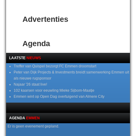
Advertenties
Agenda
LAATSTE
NIEUWS
Treffer van Quispel bezorgt FC Emmen droomstart
Peter van Dijk Projects & Investments breidt samenwerking Emmen uit
als nieuwe rugsponsor
Najaar '26 staat live!
102 kaarsen voor eeuwling Mieke Sijbom-Maatje
Emmen wint op Open Dag overtuigend van Almere City
AGENDA
EMMEN
Er is geen evenement gepland.